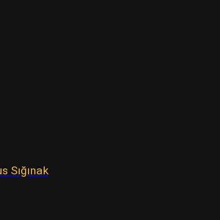
s Sığınak