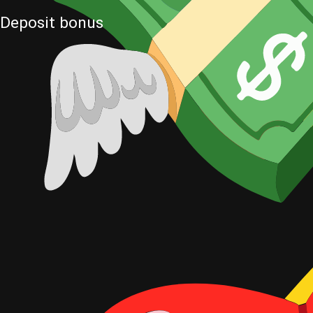
Deposit
bonus