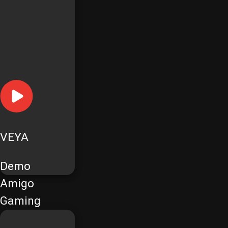
VEYA
Demo
Amigo
Gaming