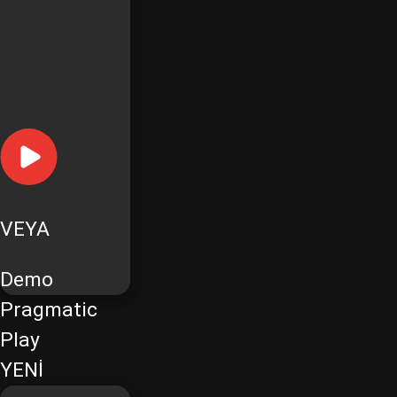
VEYA
Demo
Pragmatic
Play
YENİ