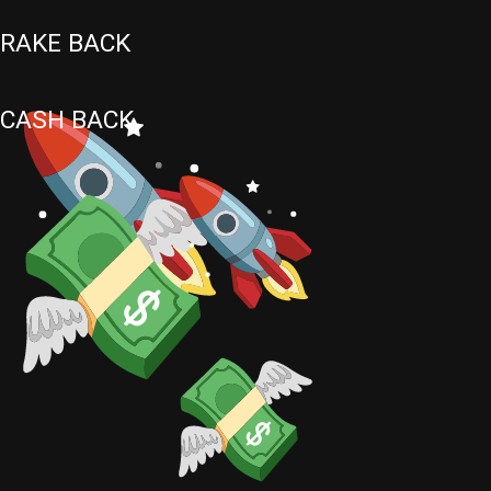
RAKE BACK
CASH BACK