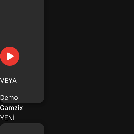
VEYA
Demo
Gamzix
YENİ