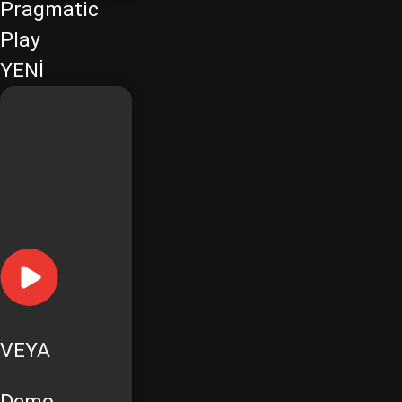
Pragmatic
Play
YENİ
VEYA
Demo