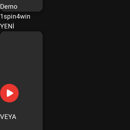
Demo
1spin4win
YENİ
VEYA