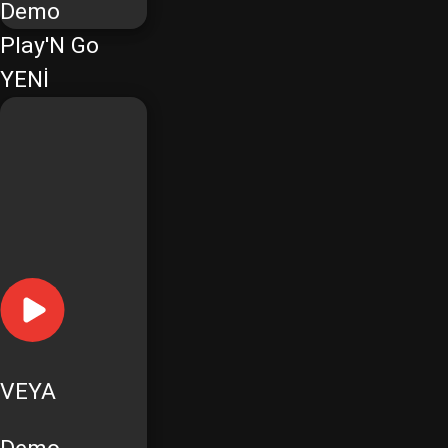
Demo
Play'N Go
YENİ
VEYA