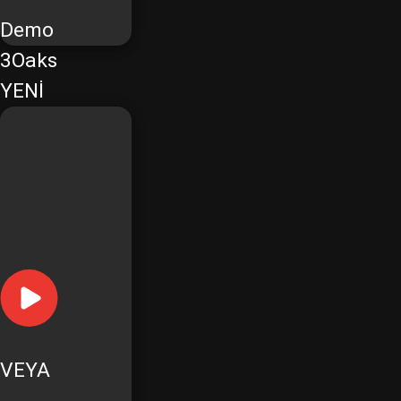
Demo
3Oaks
YENİ
VEYA