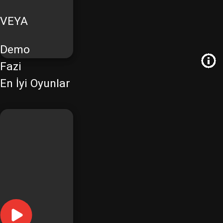
VEYA
Demo
Fazi
En İyi Oyunlar