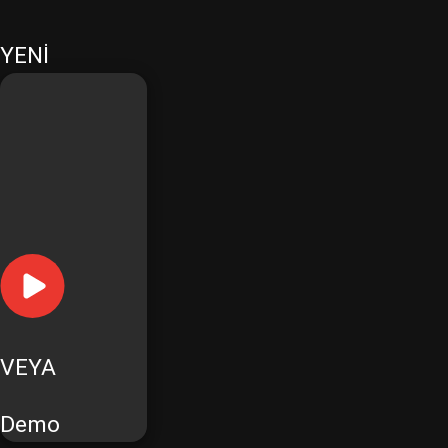
YENİ
VEYA
Demo