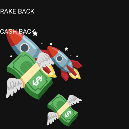
RAKE BACK
CASH BACK