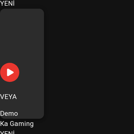
YENİ
VEYA
Demo
Ka Gaming
YENİ