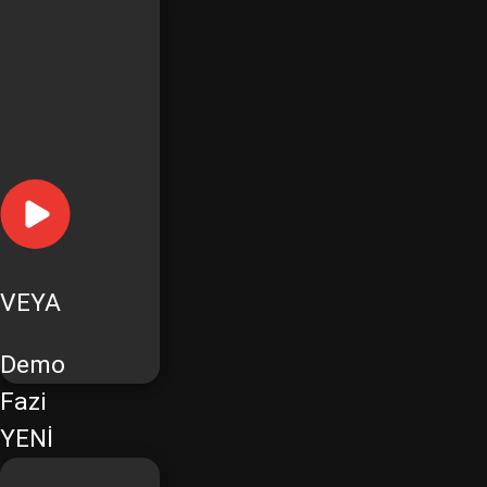
VEYA
Demo
Fazi
YENİ