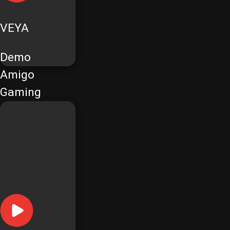
VEYA
Demo
Amigo
Gaming