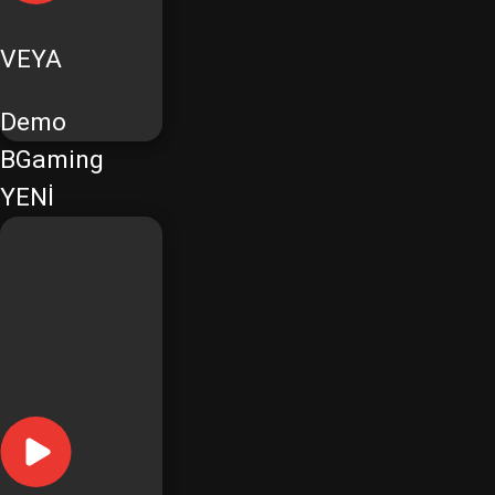
VEYA
Demo
BGaming
YENİ