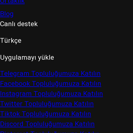
Ortaklık
Blog
Canlı destek
Türkçe
Uygulamayı yükle
Telegram Topluluğumuza Katılın
Facebook Topluluğumuza Katılın
Instagram Topluluğumuza Katılın
Twitter Topluluğumuza Katılın
Tiktok Topluluğumuza Katılın
Discord Topluluğumuza Katılın