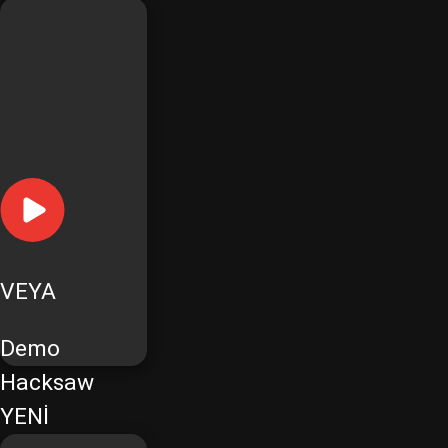
VEYA
Demo
Hacksaw
YENİ