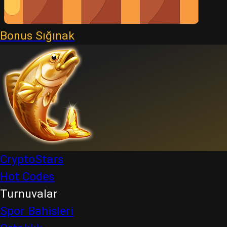
Bonus Sığınak
CryptoStars
Hot Codes
Turnuvalar
Spor Bahisleri