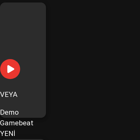
VEYA
Demo
Gamebeat
YENİ