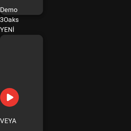
Demo
3Oaks
YENİ
VEYA