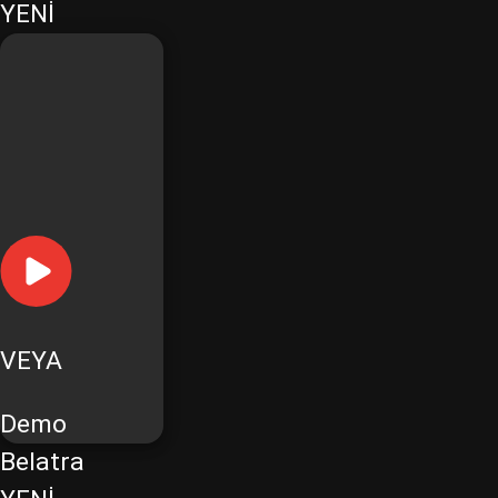
YENİ
VEYA
Demo
Belatra