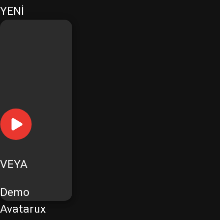
YENİ
VEYA
Demo
Avatarux