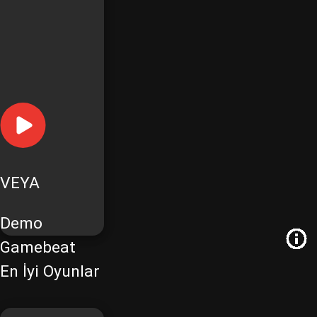
VEYA
Demo
Gamebeat
En İyi Oyunlar