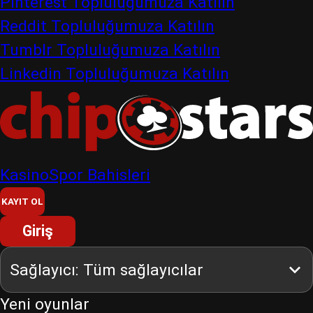
Pinterest Topluluğumuza Katılın
Reddit Topluluğumuza Katılın
Tumblr Topluluğumuza Katılın
Linkedin Topluluğumuza Katılın
Kasino
Spor Bahisleri
KAYIT OL
Giriş
Yeni oyunlar