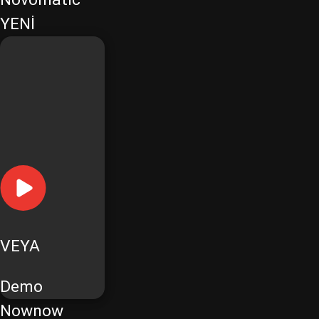
YENİ
VEYA
Demo
Nownow