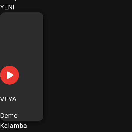
YENİ
VEYA
Demo
Kalamba