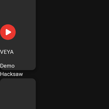
VEYA
Demo
Hacksaw