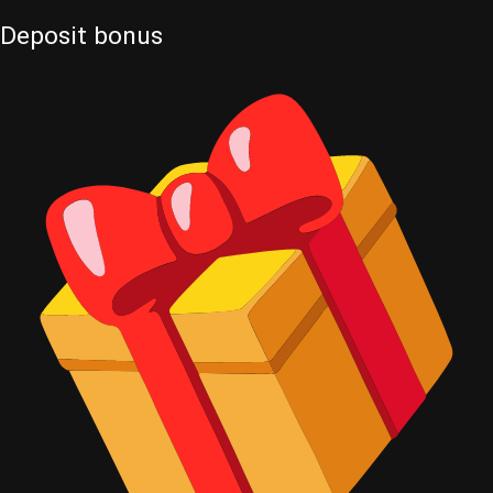
Deposit
bonus