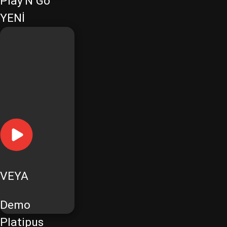
Play'N Go
YENİ
VEYA
Demo
Platipus