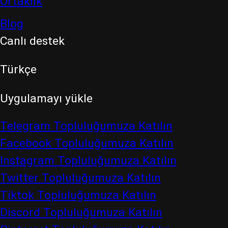
Ortaklık
Blog
Canlı destek
Türkçe
Uygulamayı yükle
Telegram Topluluğumuza Katılın
Facebook Topluluğumuza Katılın
Instagram Topluluğumuza Katılın
Twitter Topluluğumuza Katılın
Tiktok Topluluğumuza Katılın
Discord Topluluğumuza Katılın