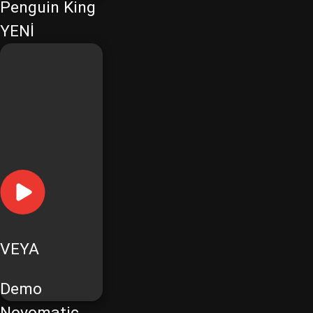
Penguin King
YENİ
VEYA
Demo
Novomatic