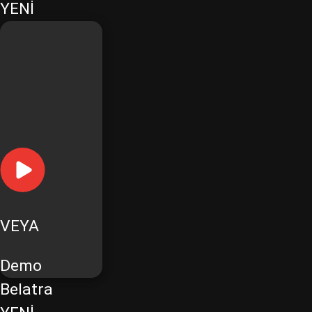
YENİ
VEYA
Demo
Belatra