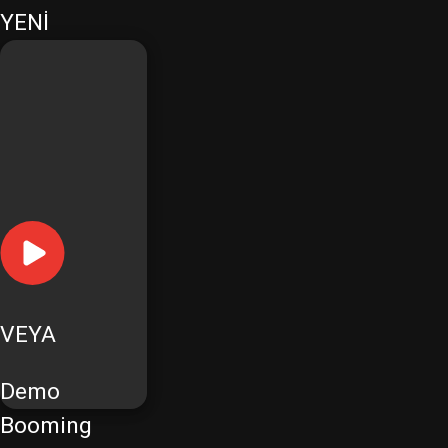
YENİ
VEYA
Demo
Booming