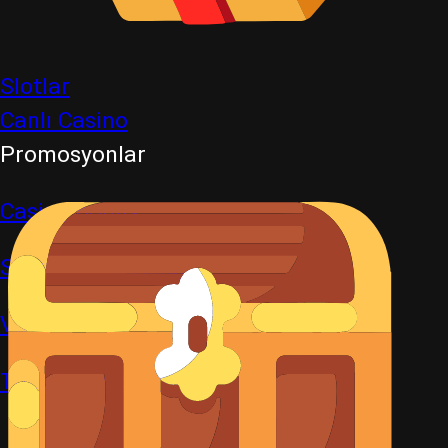
Slotlar
Canlı Casino
Promosyonlar
Casino bonus
Sportsbook bonus
VIP
Tüm promosyonlar