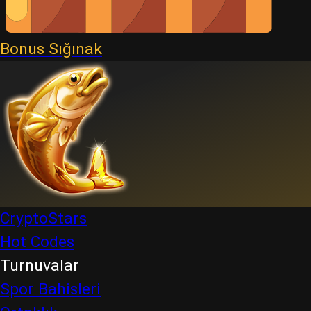
Bonus Sığınak
CryptoStars
Hot Codes
Turnuvalar
Spor Bahisleri