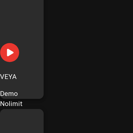
VEYA
Demo
Nolimit