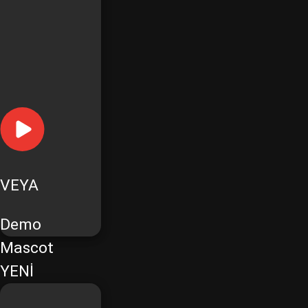
VEYA
Demo
Mascot
YENİ