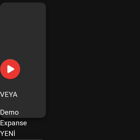
VEYA
Demo
Expanse
YENİ