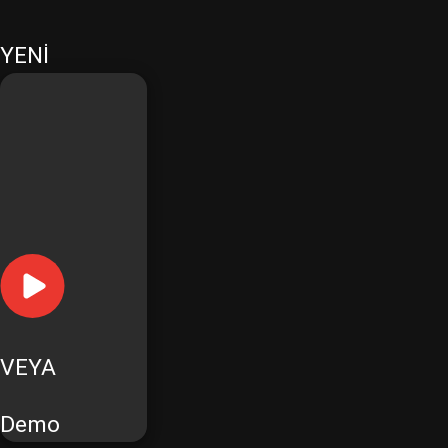
YENİ
VEYA
Demo