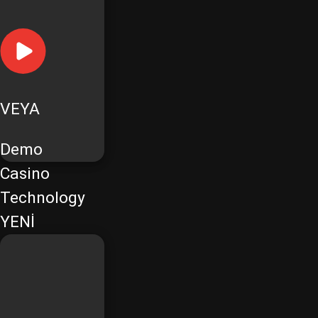
VEYA
Demo
Casino
Technology
YENİ