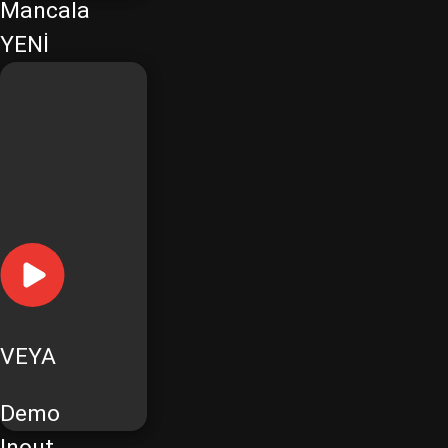
Mancala
YENİ
VEYA
Demo
Inout