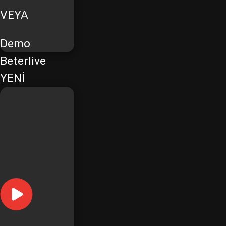
VEYA
Demo
Beterlive
YENİ