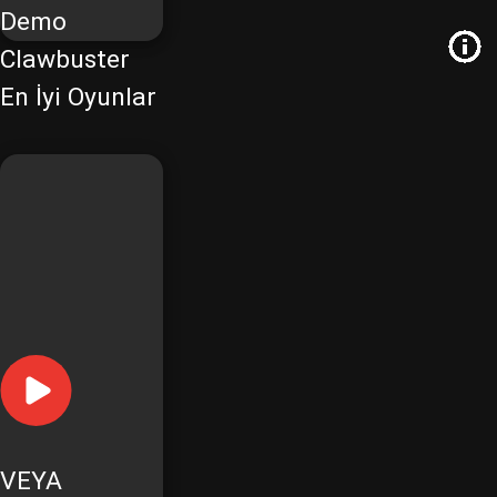
Demo
Clawbuster
En İyi Oyunlar
VEYA