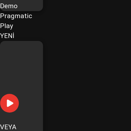
Demo
Pragmatic
Play
YENİ
VEYA