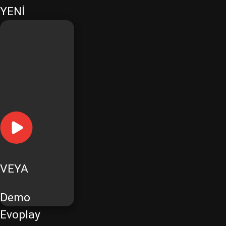
YENİ
VEYA
Demo
Evoplay