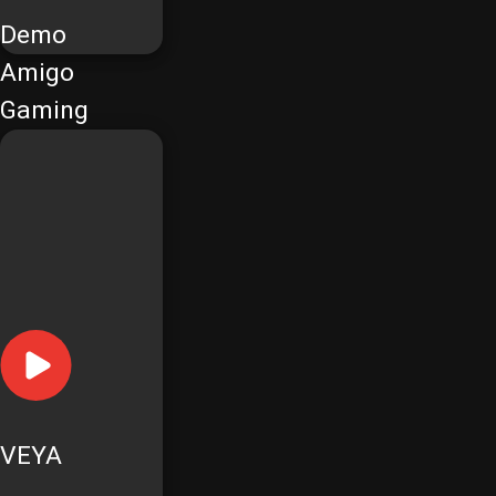
Demo
Amigo
Gaming
VEYA