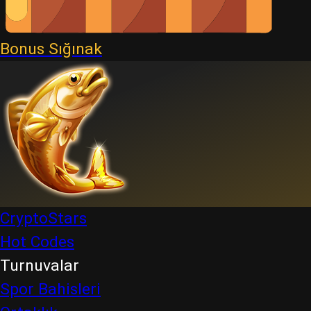
Bonus Sığınak
CryptoStars
Hot Codes
Turnuvalar
Spor Bahisleri