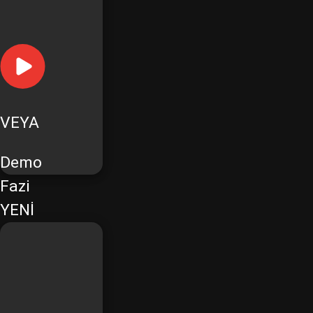
VEYA
Demo
Fazi
YENİ