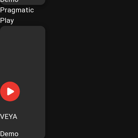
Pragmatic
Play
VEYA
Demo