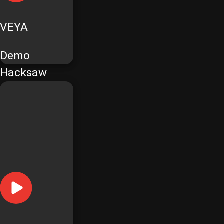
VEYA
Demo
Hacksaw