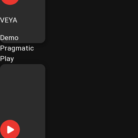
VEYA
Demo
Pragmatic
Play