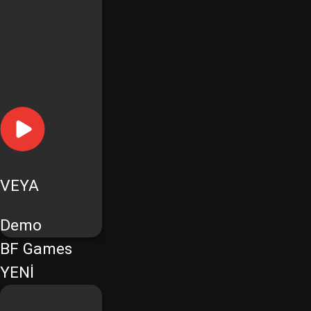
VEYA
Demo
BF Games
YENİ