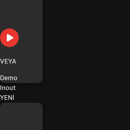
VEYA
Demo
Inout
YENİ