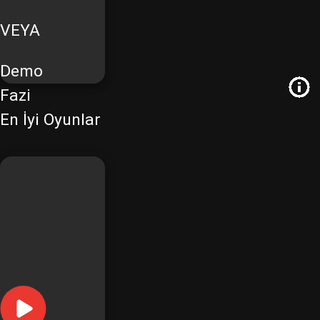
VEYA
Demo
Fazi
En İyi Oyunlar