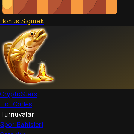
Bonus Sığınak
CryptoStars
Hot Codes
Turnuvalar
Spor Bahisleri