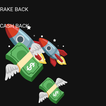
RAKE BACK
CASH BACK