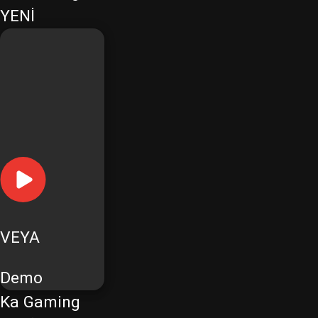
YENİ
VEYA
Demo
Ka Gaming