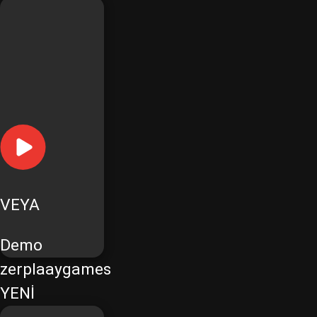
VEYA
Demo
zerplaaygames
YENİ