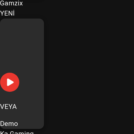
Gamzix
YENİ
VEYA
Demo
Ka Gaming