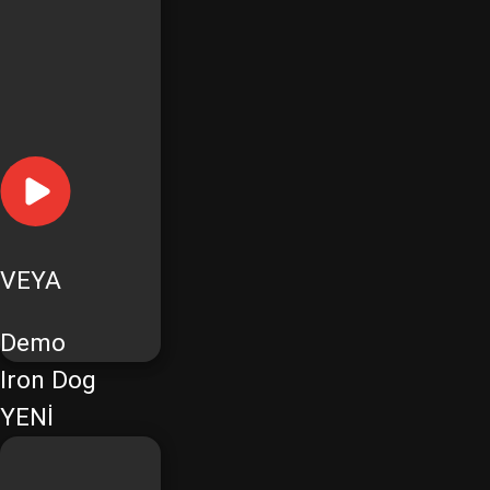
VEYA
Demo
Iron Dog
YENİ