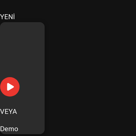
YENİ
VEYA
Demo