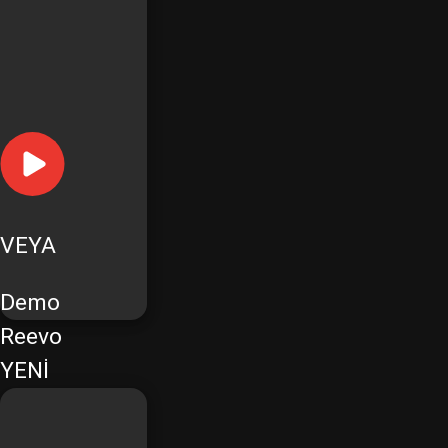
VEYA
Demo
Reevo
YENİ