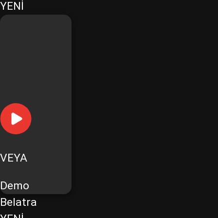
YENİ
VEYA
Demo
Belatra