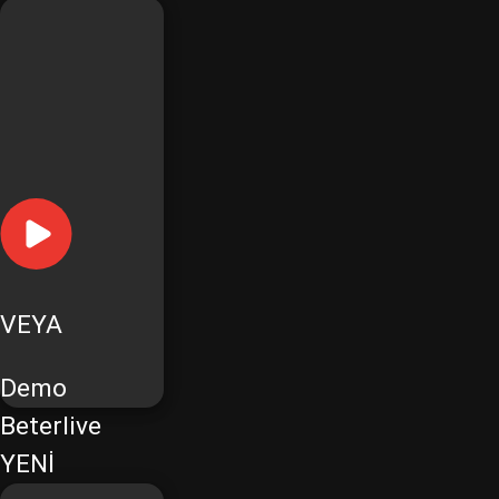
VEYA
Demo
Beterlive
YENİ