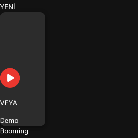
YENİ
VEYA
Demo
Booming