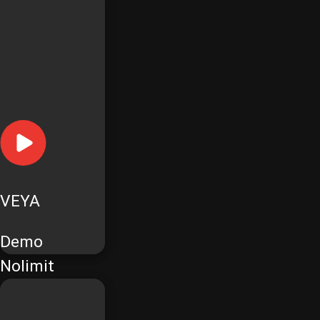
VEYA
Demo
Nolimit