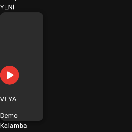
YENİ
VEYA
Demo
Kalamba