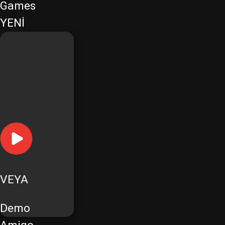
Games
YENİ
VEYA
Demo