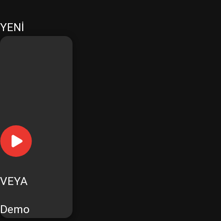
YENİ
VEYA
Demo