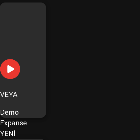
VEYA
Demo
Expanse
YENİ