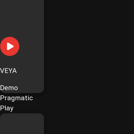
VEYA
Demo
Pragmatic
Play