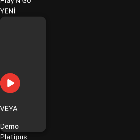
Play'N Go
YENİ
VEYA
Demo
Platipus