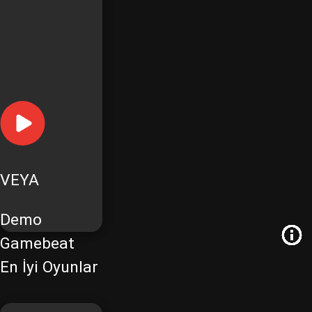
VEYA
Demo
Gamebeat
En İyi Oyunlar