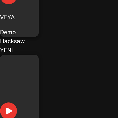
VEYA
Demo
Hacksaw
YENİ