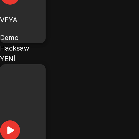
VEYA
Demo
Hacksaw
YENİ