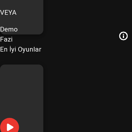
VEYA
Demo
Fazi
En İyi Oyunlar