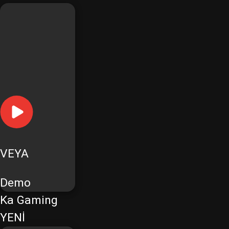
VEYA
Demo
Ka Gaming
YENİ