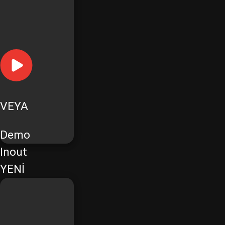
VEYA
Demo
Inout
YENİ