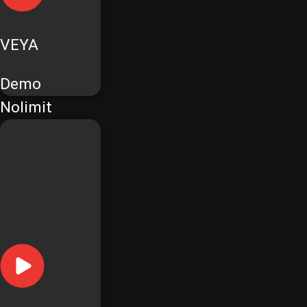
VEYA
Demo
Nolimit