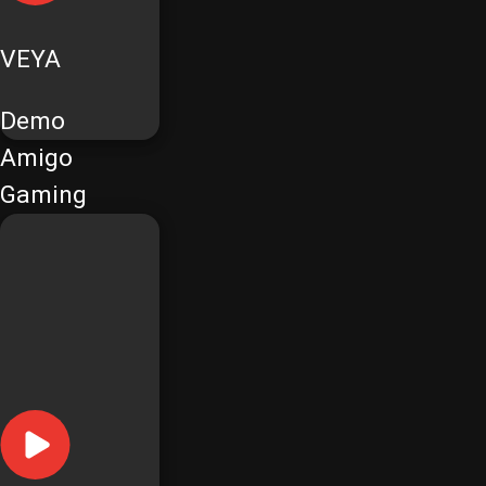
VEYA
Demo
Amigo
Gaming