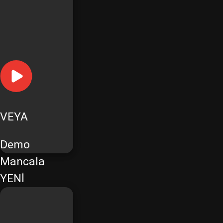
VEYA
Demo
Mancala
YENİ