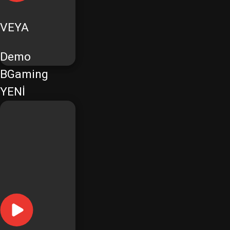
VEYA
Demo
BGaming
YENİ