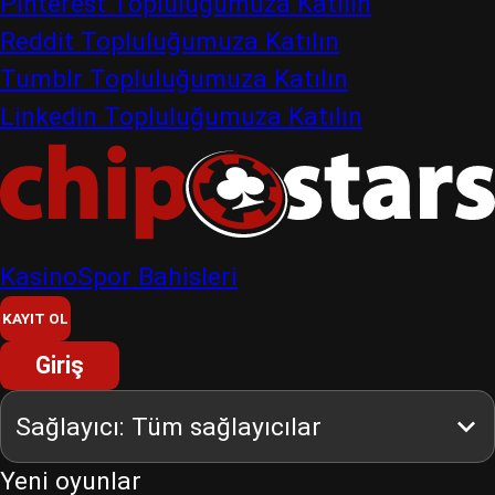
Pinterest Topluluğumuza Katılın
Reddit Topluluğumuza Katılın
Tumblr Topluluğumuza Katılın
Linkedin Topluluğumuza Katılın
Kasino
Spor Bahisleri
KAYIT OL
Giriş
Yeni oyunlar