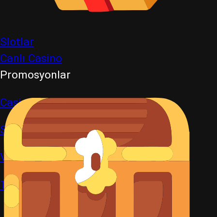
Slotlar
Canlı Casino
Promosyonlar
Casino bonus
Sportsbook bonus
VIP
Tüm promosyonlar