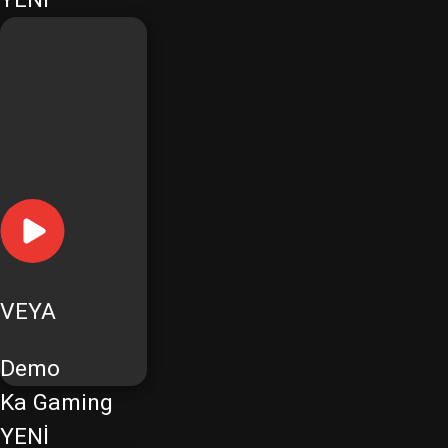
VEYA
Demo
Ka Gaming
YENİ