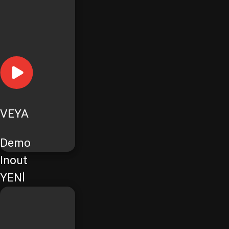
VEYA
Demo
Inout
YENİ