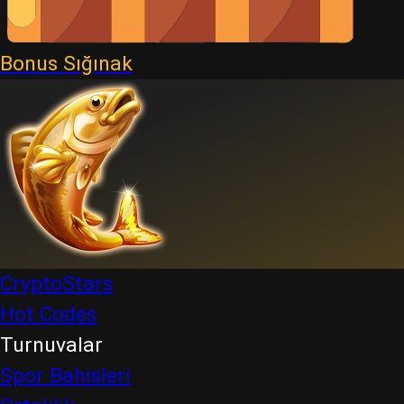
Bonus Sığınak
CryptoStars
Hot Codes
Turnuvalar
Spor Bahisleri