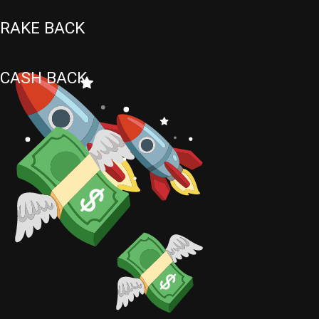
RAKE BACK
CASH BACK