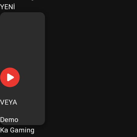
YENİ
VEYA
Demo
Ka Gaming