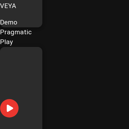
VEYA
Demo
Pragmatic
Play