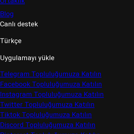
Ortaklık
Blog
Canlı destek
Türkçe
Uygulamayı yükle
Telegram Topluluğumuza Katılın
Facebook Topluluğumuza Katılın
Instagram Topluluğumuza Katılın
Twitter Topluluğumuza Katılın
Tiktok Topluluğumuza Katılın
Discord Topluluğumuza Katılın