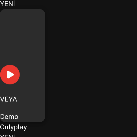
YENİ
VEYA
Demo
Onlyplay