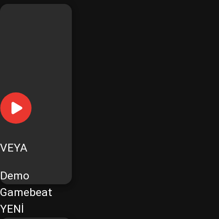
VEYA
Demo
Gamebeat
YENİ