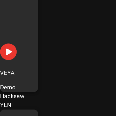
VEYA
Demo
Hacksaw
YENİ