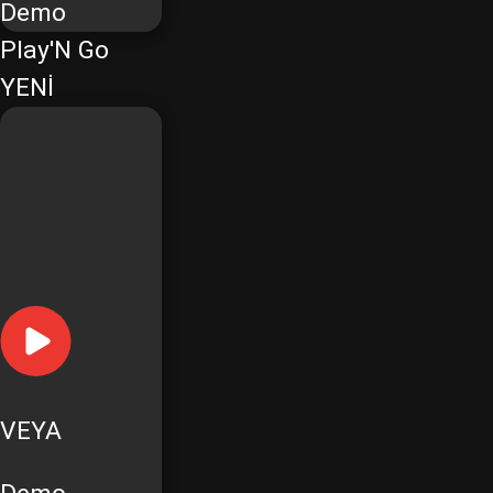
Demo
Play'N Go
YENİ
VEYA