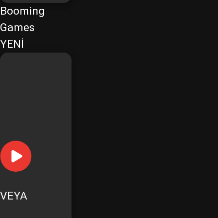
Booming
Games
YENİ
VEYA