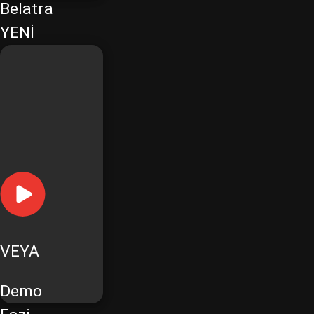
Belatra
YENİ
VEYA
Demo