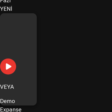
Fazi
YENİ
VEYA
Demo
Expanse