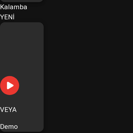
Kalamba
YENİ
VEYA
Demo