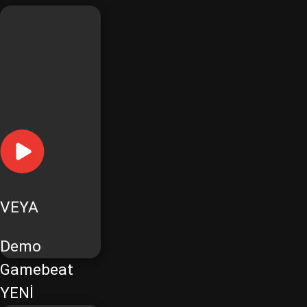
VEYA
Demo
Gamebeat
YENİ