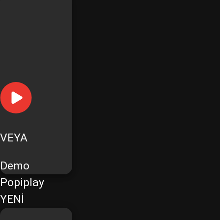
VEYA
Demo
Popiplay
YENİ