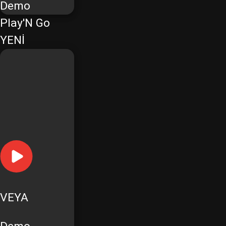
Demo
Play'N Go
YENİ
VEYA