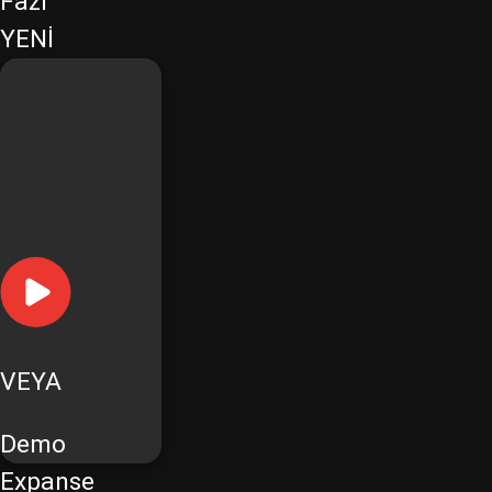
Fazi
YENİ
VEYA
Demo
Expanse