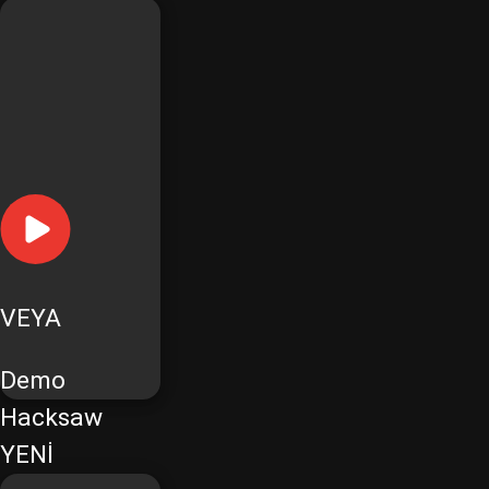
VEYA
Demo
Hacksaw
YENİ