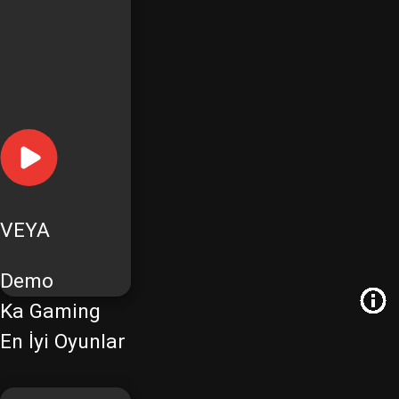
VEYA
Demo
Ka Gaming
En İyi Oyunlar