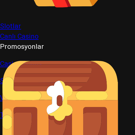
Slotlar
Canlı Casino
Promosyonlar
Casino bonus
Sportsbook bonus
VIP
Tüm promosyonlar