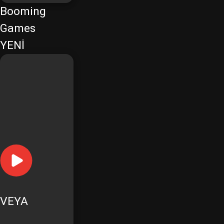
Booming
Games
YENİ
VEYA