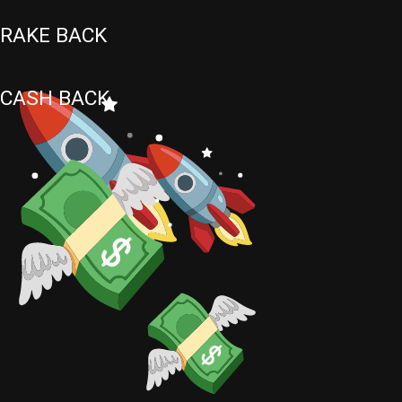
RAKE BACK
CASH BACK