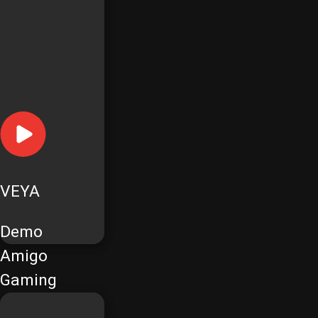
VEYA
Demo
Amigo
Gaming