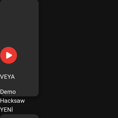
VEYA
Demo
Hacksaw
YENİ