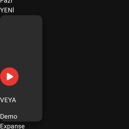
Fazi
YENİ
VEYA
Demo
Expanse