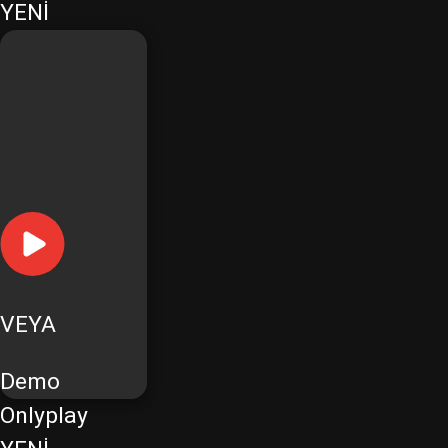
YENİ
VEYA
Demo
Onlyplay