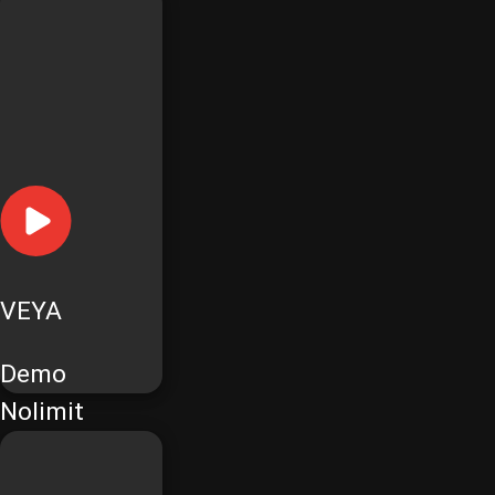
VEYA
Demo
Nolimit