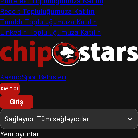
Pinterest Topluluğumuza Katılın
Reddit Topluluğumuza Katılın
Tumblr Topluluğumuza Katılın
Linkedin Topluluğumuza Katılın
Kasino
Spor Bahisleri
KAYIT OL
Giriş
Yeni oyunlar