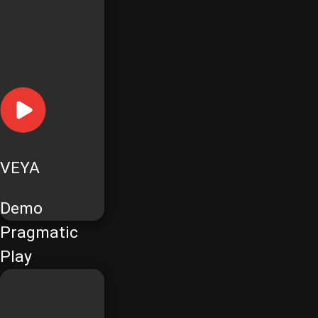
VEYA
Demo
Pragmatic
Play