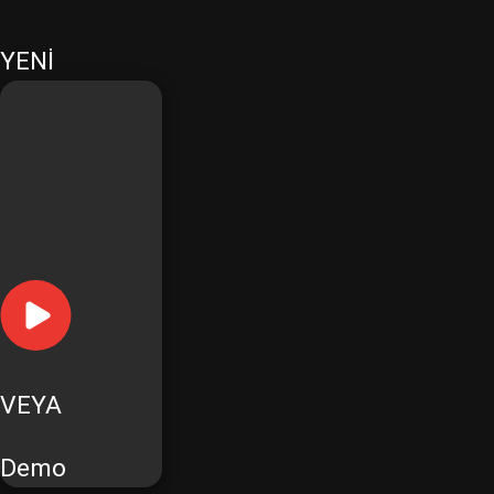
YENİ
VEYA
Demo