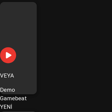
VEYA
Demo
Gamebeat
YENİ