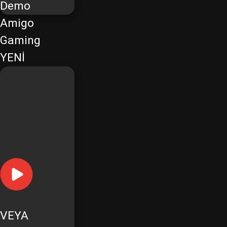
Demo
Amigo
Gaming
YENİ
VEYA