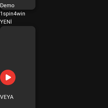
Demo
1spin4win
YENİ
VEYA