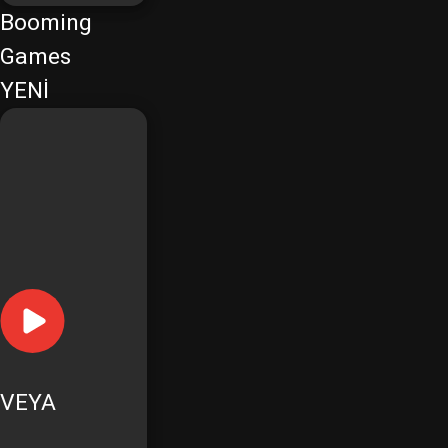
Booming
Games
YENİ
VEYA