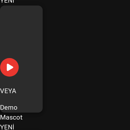
YENİ
VEYA
Demo
Mascot
YENİ