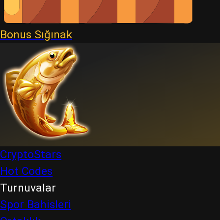
Bonus Sığınak
CryptoStars
Hot Codes
Turnuvalar
Spor Bahisleri