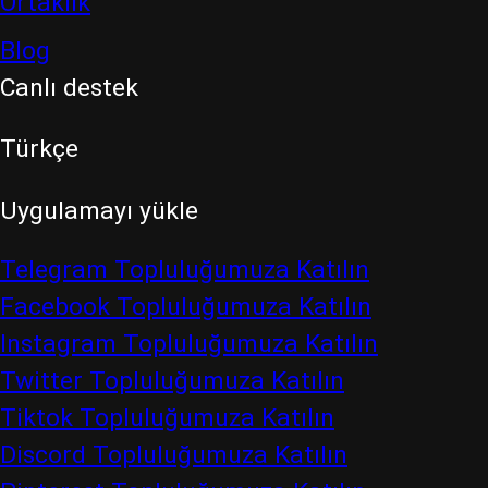
Ortaklık
Blog
Canlı destek
Türkçe
Uygulamayı yükle
Telegram Topluluğumuza Katılın
Facebook Topluluğumuza Katılın
Instagram Topluluğumuza Katılın
Twitter Topluluğumuza Katılın
Tiktok Topluluğumuza Katılın
Discord Topluluğumuza Katılın