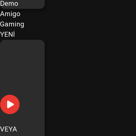
Demo
Amigo
Gaming
YENİ
VEYA