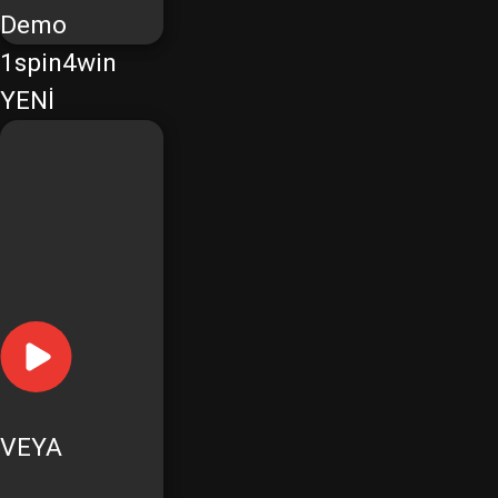
Demo
1spin4win
YENİ
VEYA