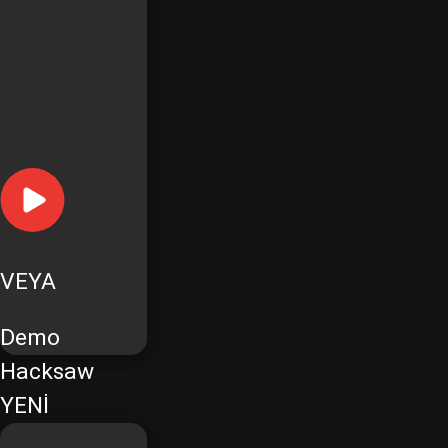
VEYA
Demo
Hacksaw
YENİ