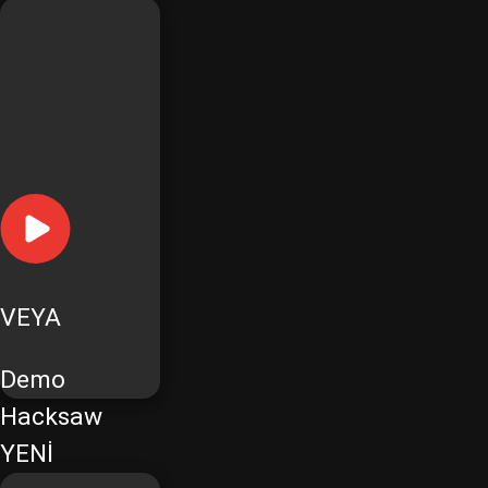
VEYA
Demo
Hacksaw
YENİ