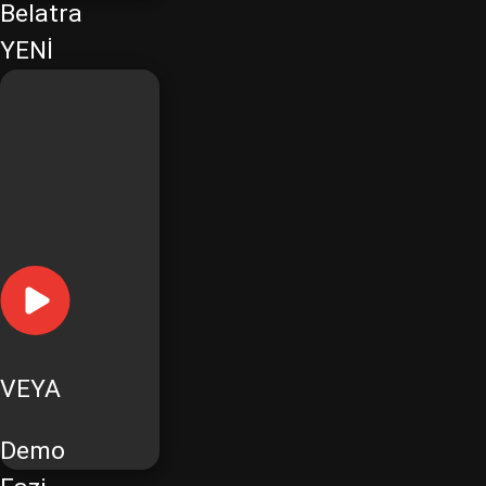
Belatra
YENİ
VEYA
Demo