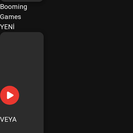
Booming
Games
YENİ
VEYA