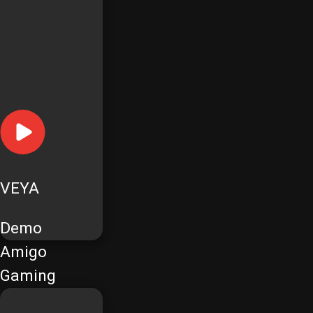
VEYA
Demo
Amigo
Gaming