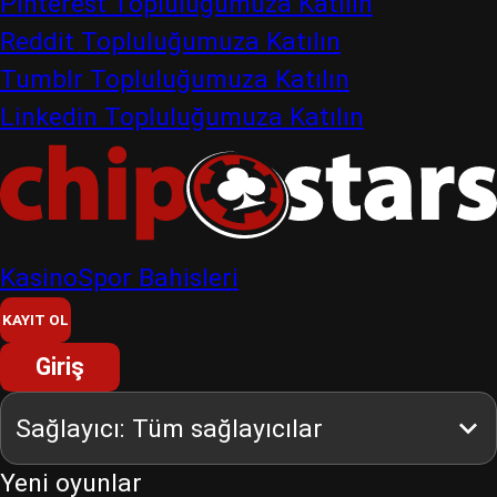
Pinterest Topluluğumuza Katılın
Reddit Topluluğumuza Katılın
Tumblr Topluluğumuza Katılın
Linkedin Topluluğumuza Katılın
Kasino
Spor Bahisleri
KAYIT OL
Giriş
Yeni oyunlar