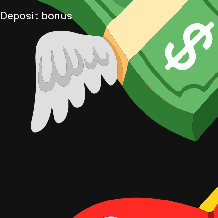
Deposit
bonus