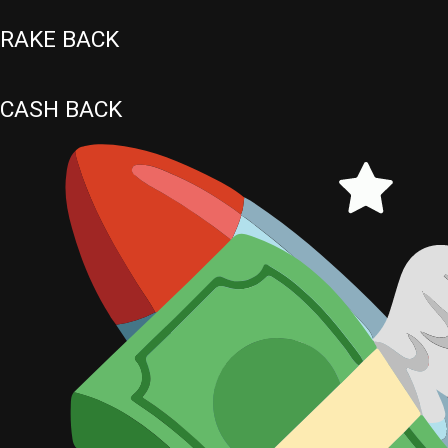
RAKE BACK
CASH BACK