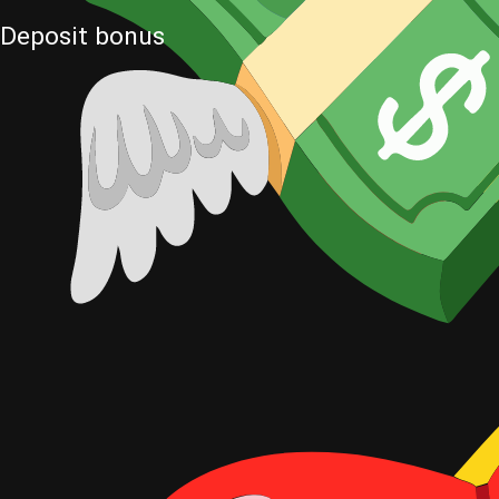
Deposit
bonus