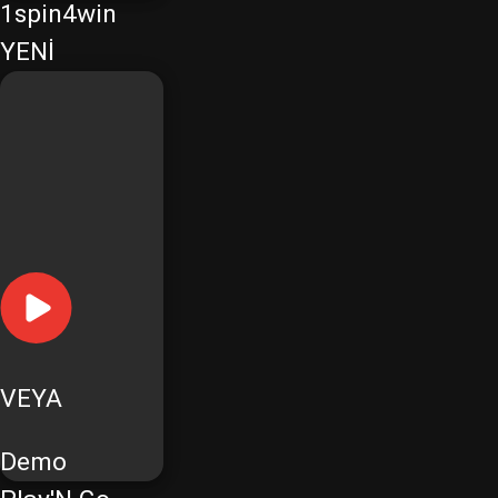
1spin4win
YENİ
VEYA
Demo