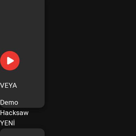
VEYA
Demo
Hacksaw
YENİ