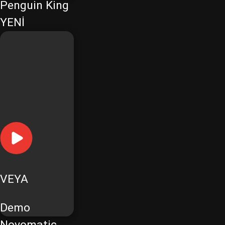
Penguin King
YENİ
VEYA
Demo
Novomatic