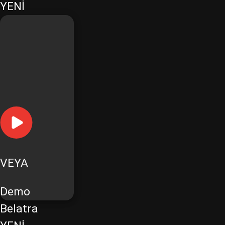
YENİ
VEYA
Demo
Belatra