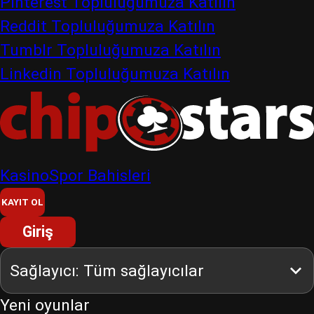
Pinterest Topluluğumuza Katılın
Reddit Topluluğumuza Katılın
Tumblr Topluluğumuza Katılın
Linkedin Topluluğumuza Katılın
Kasino
Spor Bahisleri
KAYIT OL
Giriş
Yeni oyunlar