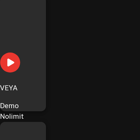
VEYA
Demo
Nolimit