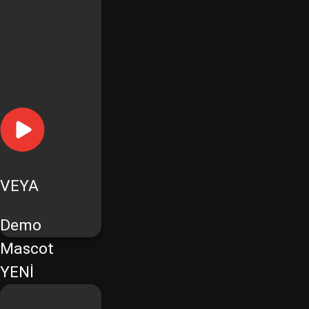
VEYA
Demo
Mascot
YENİ