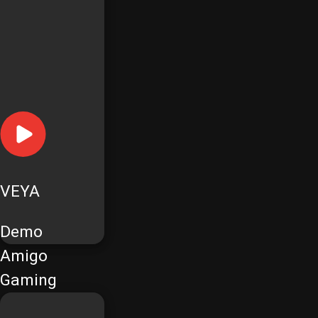
VEYA
Demo
Amigo
Gaming