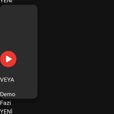
YENİ
VEYA
Demo
Fazi
YENİ