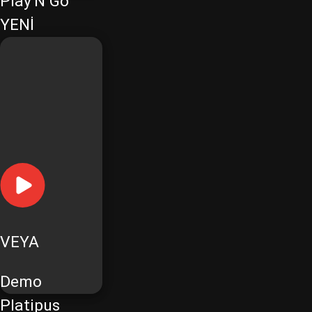
Play'N Go
YENİ
VEYA
Demo
Platipus