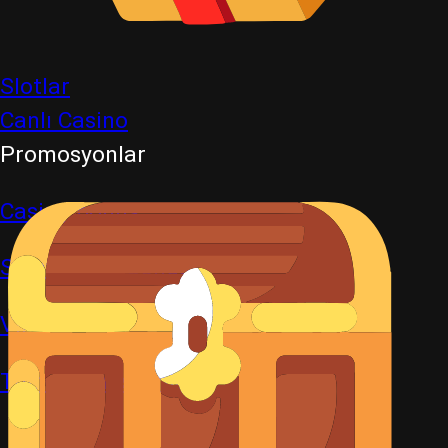
Slotlar
Canlı Casino
Promosyonlar
Casino bonus
Sportsbook bonus
VIP
Tüm promosyonlar