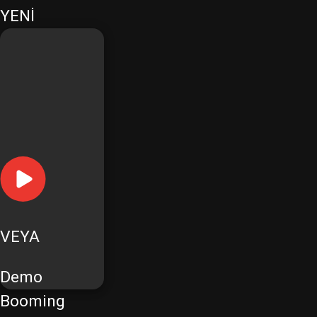
YENİ
VEYA
Demo
Booming