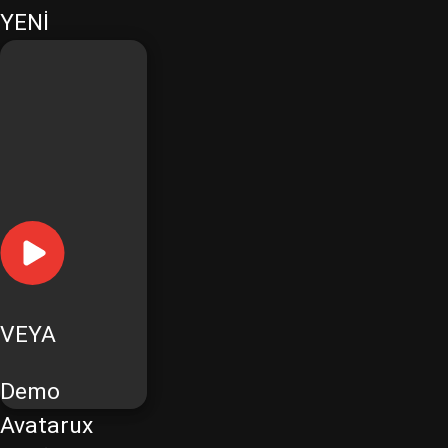
YENİ
VEYA
Demo
Avatarux