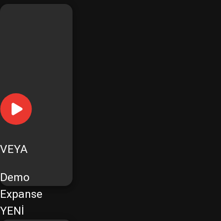
VEYA
Demo
Expanse
YENİ