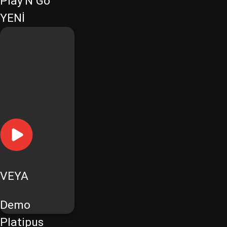
Play'N Go
YENİ
VEYA
Demo
Platipus