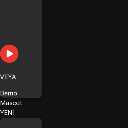
VEYA
Demo
Mascot
YENİ