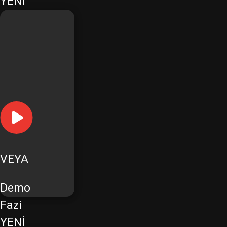
YENİ
VEYA
Demo
Fazi
YENİ