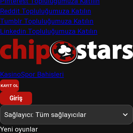
Pinterest Topluluğumuza Katılın
Reddit Topluluğumuza Katılın
Tumblr Topluluğumuza Katılın
Linkedin Topluluğumuza Katılın
Kasino
Spor Bahisleri
KAYIT OL
Giriş
Yeni oyunlar