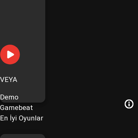
VEYA
Demo
Gamebeat
En İyi Oyunlar