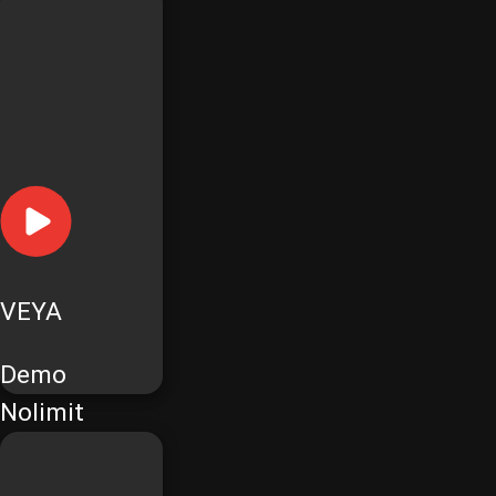
VEYA
Demo
Nolimit