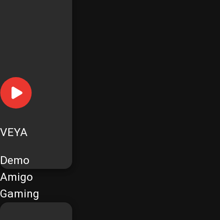
VEYA
Demo
Amigo
Gaming