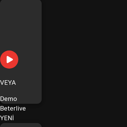
VEYA
Demo
Beterlive
YENİ