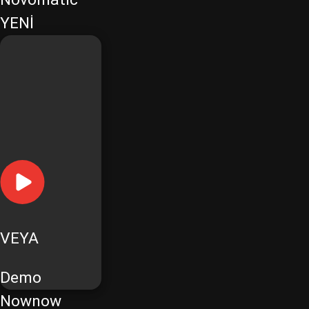
YENİ
VEYA
Demo
Nownow