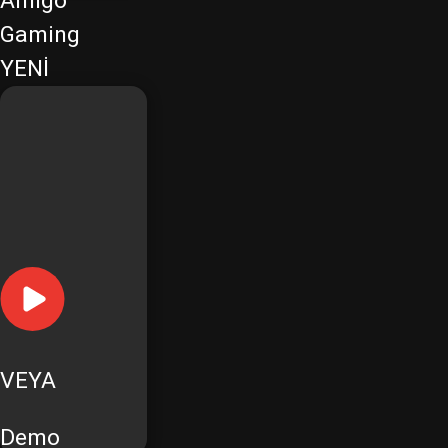
Amigo
Gaming
YENİ
VEYA
Demo