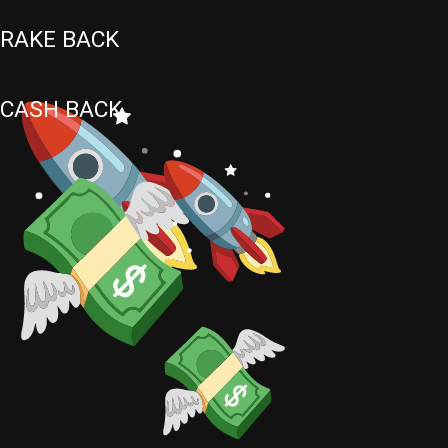
RAKE BACK
CASH BACK