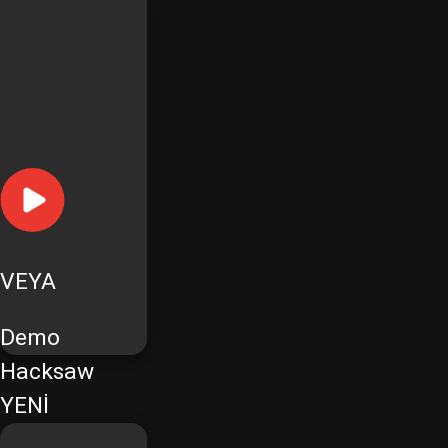
VEYA
Demo
Hacksaw
YENİ