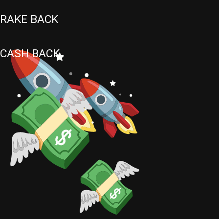
RAKE BACK
CASH BACK