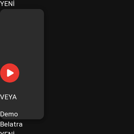
YENİ
VEYA
Demo
Belatra