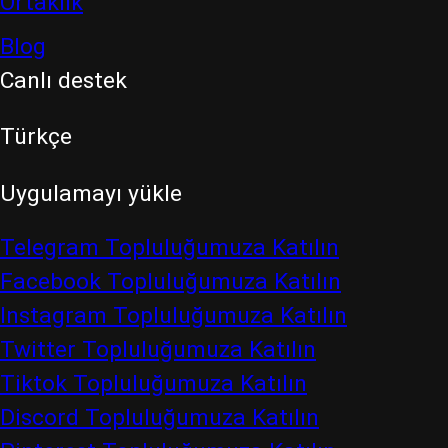
Ortaklık
Blog
Canlı destek
Türkçe
Uygulamayı yükle
Telegram Topluluğumuza Katılın
Facebook Topluluğumuza Katılın
Instagram Topluluğumuza Katılın
Twitter Topluluğumuza Katılın
Tiktok Topluluğumuza Katılın
Discord Topluluğumuza Katılın