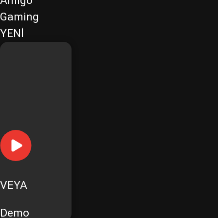
Amigo
Gaming
YENİ
VEYA
Demo