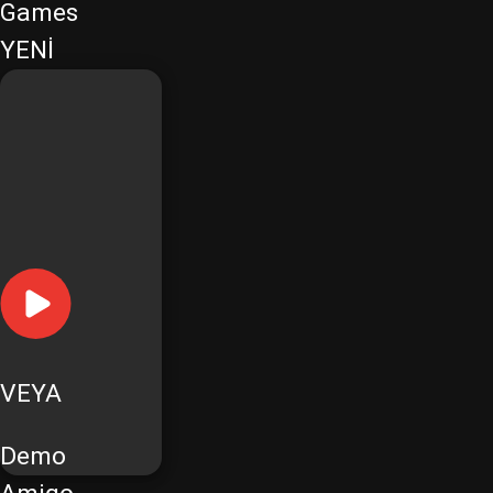
Games
YENİ
VEYA
Demo