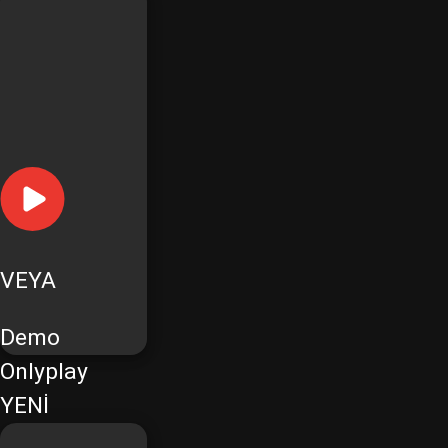
VEYA
Demo
Onlyplay
YENİ