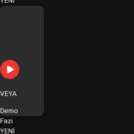
YENİ
VEYA
Demo
Fazi
YENİ