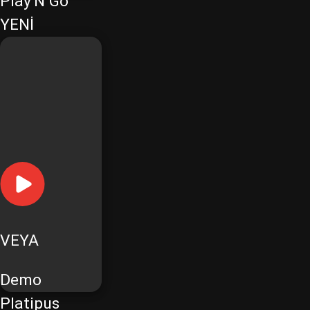
Play'N Go
YENİ
VEYA
Demo
Platipus