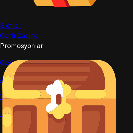
Slotlar
Canlı Casino
Promosyonlar
Casino bonus
Sportsbook bonus
VIP
Tüm promosyonlar