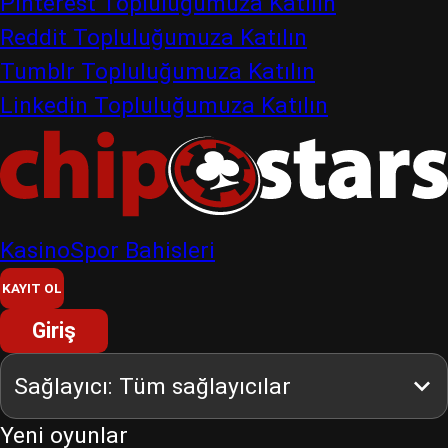
Pinterest Topluluğumuza Katılın
Reddit Topluluğumuza Katılın
Tumblr Topluluğumuza Katılın
Linkedin Topluluğumuza Katılın
Kasino
Spor Bahisleri
KAYIT OL
Giriş
Yeni oyunlar