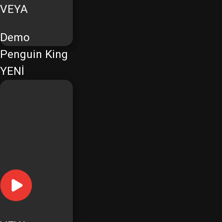
VEYA
Demo
Penguin King
YENİ