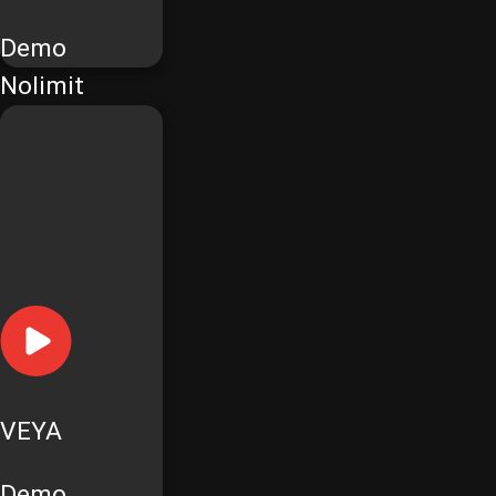
Demo
Nolimit
VEYA
Demo