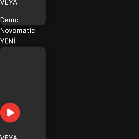
VEYA
Demo
Novomatic
YENİ
VEYA