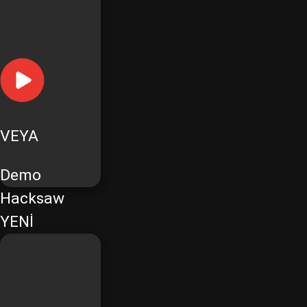
VEYA
Demo
Hacksaw
YENİ