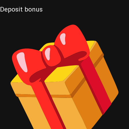
Deposit
bonus