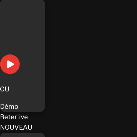
OU
Démo
Beterlive
NOUVEAU