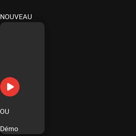
NOUVEAU
OU
Démo