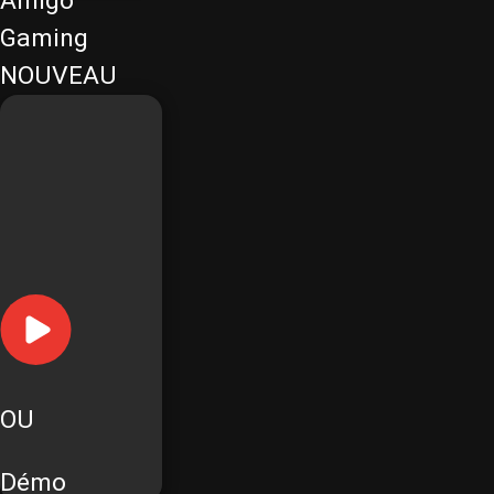
Amigo
Gaming
NOUVEAU
OU
Démo