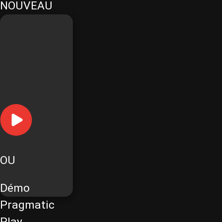
NOUVEAU
OU
Démo
Pragmatic
Play