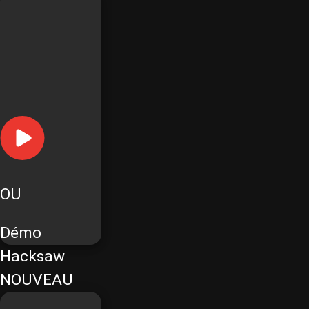
OU
Démo
Hacksaw
NOUVEAU