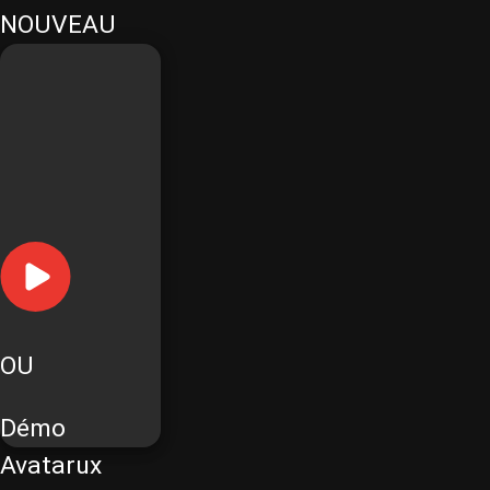
NOUVEAU
OU
Démo
Avatarux