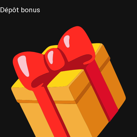
Dépôt
bonus