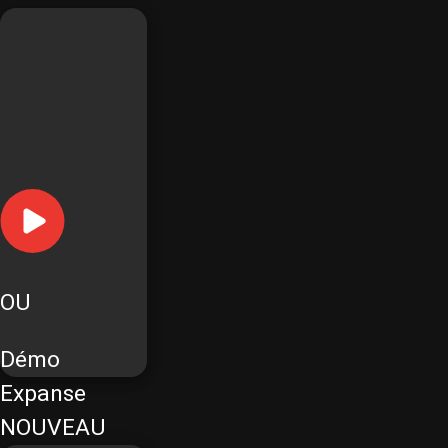
OU
Démo
Expanse
NOUVEAU