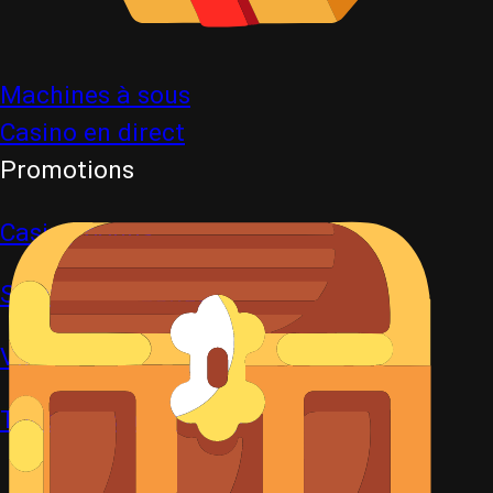
Machines à sous
Casino en direct
Promotions
Casino bonus
Sportsbook bonus
VIP
Toutes les promotions