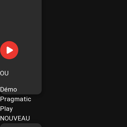
OU
Démo
Pragmatic
Play
NOUVEAU