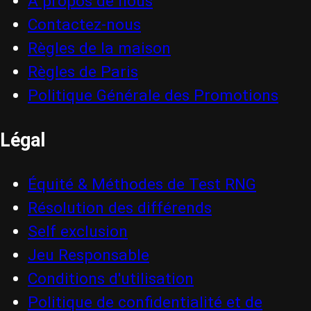
À propos de nous
Contactez-nous
Règles de la maison
Règles de Paris
Politique Générale des Promotions
Légal
Équité & Méthodes de Test RNG
Résolution des différends
Self exclusion
Jeu Responsable
Conditions d'utilisation
Politique de confidentialité et de