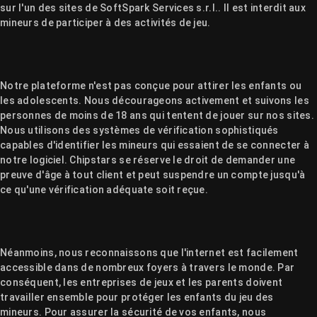
sur l'un des sites de SoftSpark Services s.r.l.. Il est interdit aux 
mineurs de participer à des activités de jeu.
Notre plateforme n'est pas conçue pour attirer les enfants ou 
les adolescents. Nous décourageons activement et suivons les 
personnes de moins de 18 ans qui tentent de jouer sur nos sites. 
Nous utilisons des systèmes de vérification sophistiqués 
capables d'identifier les mineurs qui essaient de se connecter à 
notre logiciel. Chipstars se réserve le droit de demander une 
preuve d'âge à tout client et peut suspendre un compte jusqu'à 
ce qu'une vérification adéquate soit reçue.
Néanmoins, nous reconnaissons que l'internet est facilement 
accessible dans de nombreux foyers à travers le monde. Par 
conséquent, les entreprises de jeux et les parents doivent 
travailler ensemble pour protéger les enfants du jeu des 
mineurs. Pour assurer la sécurité de vos enfants, nous 