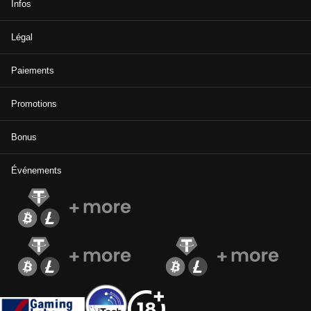
Infos
Légal
Paiements
Promotions
Bonus
Événements