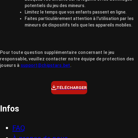
potentiels du jeu des mineurs.
Limitez le temps que vos enfants passent en ligne.
Faites particulièrement attention à l'utilisation par les 
mineurs de dispositifs tels que les appareils mobiles.
Pour toute question supplémentaire concernant le jeu 
responsable, veuillez contacter notre équipe de protection des 
joueurs à 
support@chipstars.bet
.
TÉLÉCHARGER
Infos
FAQ