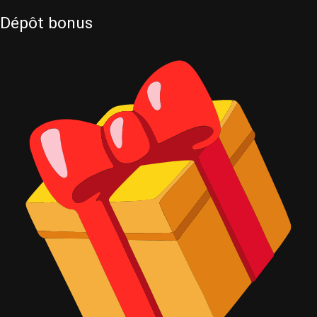
Dépôt
bonus