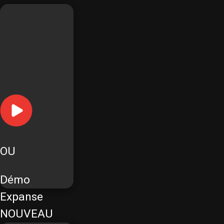
OU
Démo
Expanse
NOUVEAU