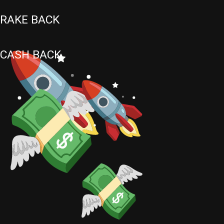
RAKE BACK
CASH BACK