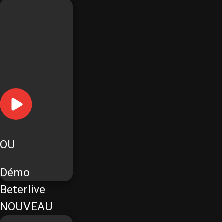
OU
Démo
Beterlive
NOUVEAU