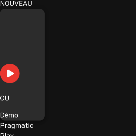
NOUVEAU
OU
Démo
Pragmatic
Play