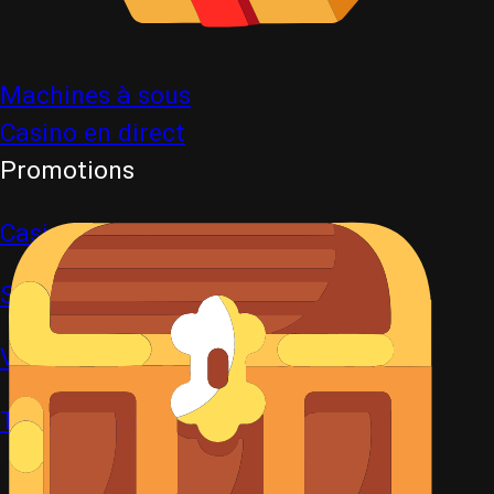
Machines à sous
Casino en direct
Promotions
Casino bonus
Sportsbook bonus
VIP
Toutes les promotions