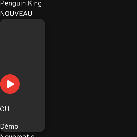
Penguin King
NOUVEAU
OU
Démo
Novomatic