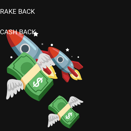
RAKE BACK
CASH BACK