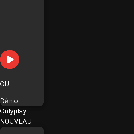
OU
Démo
Onlyplay
NOUVEAU