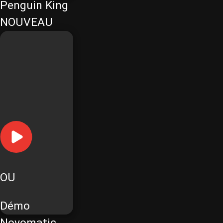
Penguin King
NOUVEAU
OU
Démo
Novomatic