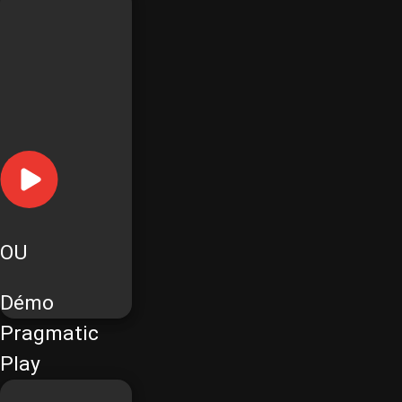
OU
Démo
Pragmatic
Play