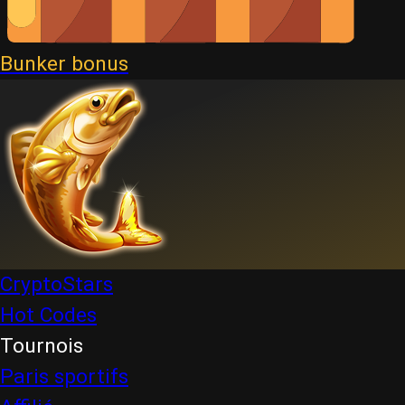
Bunker bonus
CryptoStars
Hot Codes
Tournois
Paris sportifs