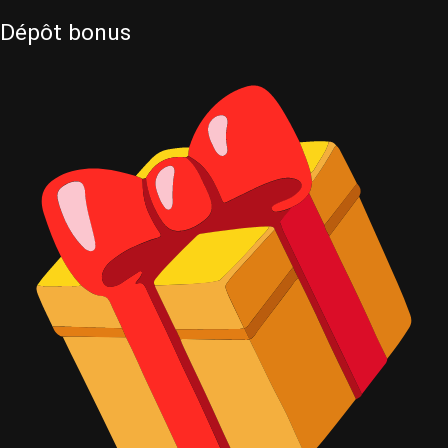
Dépôt
bonus