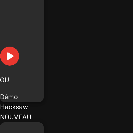
OU
Démo
Hacksaw
NOUVEAU