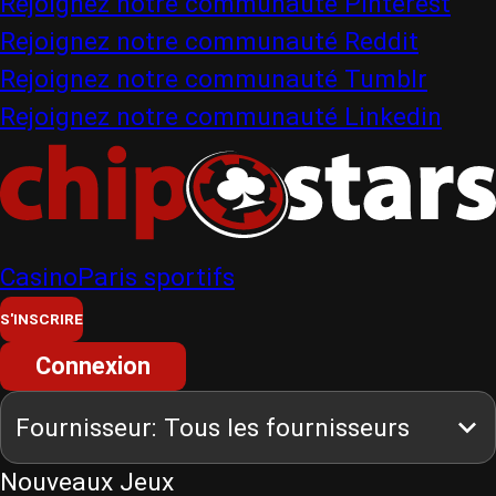
Rejoignez notre communauté Pinterest
Rejoignez notre communauté Reddit
Rejoignez notre communauté Tumblr
Rejoignez notre communauté Linkedin
Casino
Paris sportifs
S'INSCRIRE
Connexion
Nouveaux Jeux