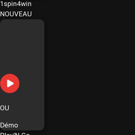
1spin4win
NOUVEAU
OU
Démo