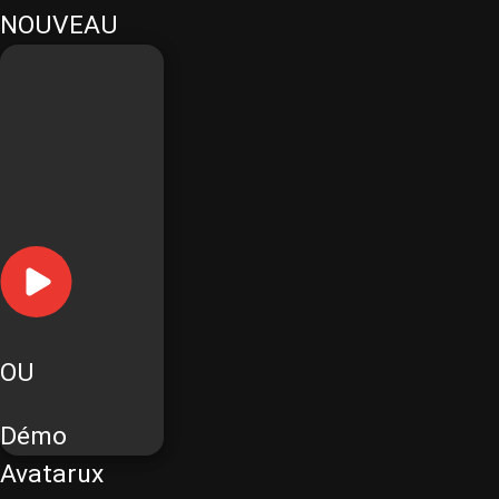
NOUVEAU
OU
Démo
Avatarux