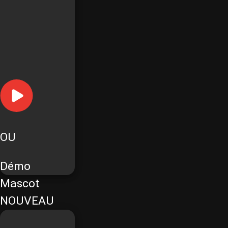
OU
Démo
Mascot
NOUVEAU