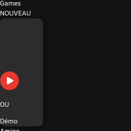
Games
NOUVEAU
OU
Démo