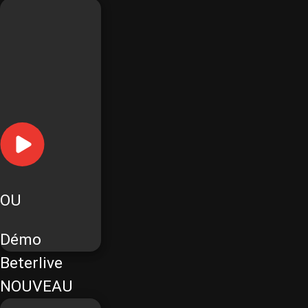
OU
Démo
Beterlive
NOUVEAU