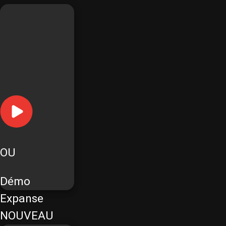
OU
Démo
Expanse
NOUVEAU