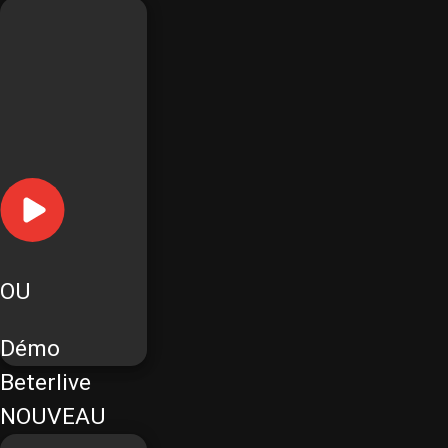
OU
Démo
Beterlive
NOUVEAU