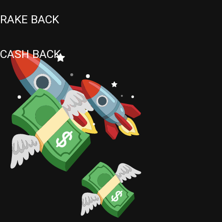
RAKE BACK
CASH BACK