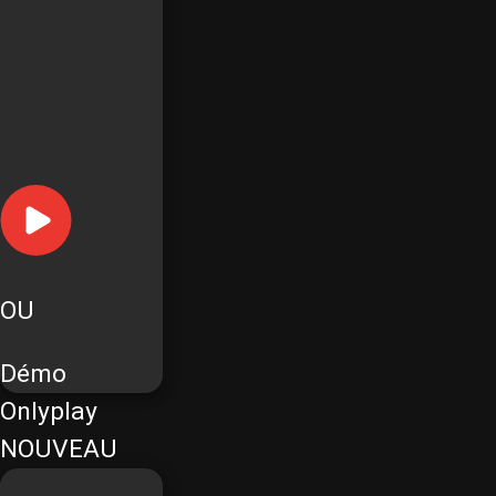
OU
Démo
Onlyplay
NOUVEAU