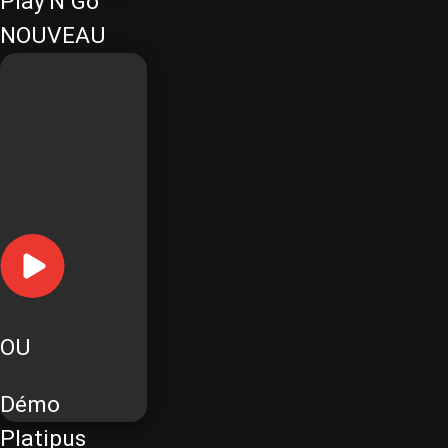
Play'N Go
NOUVEAU
OU
Démo
Platipus