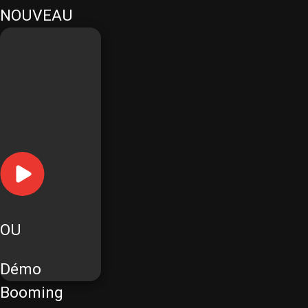
NOUVEAU
OU
Démo
Booming