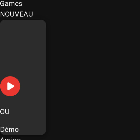
Games
NOUVEAU
OU
Démo