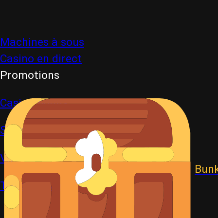
Machines à sous
Casino en direct
Promotions
Casino bonus
Sportsbook bonus
VIP
Bunk
Toutes les promotions