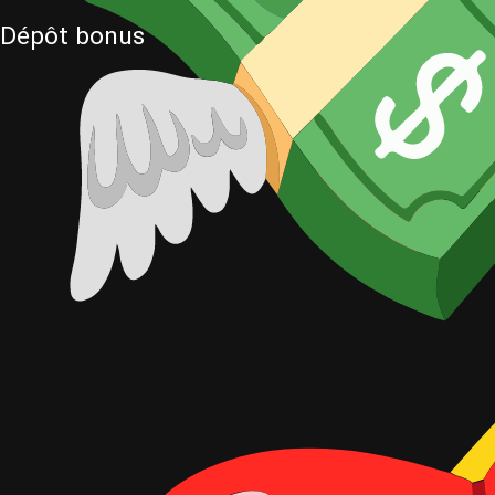
Dépôt
bonus