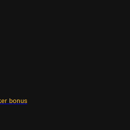
er bonus