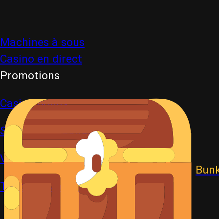
Machines à sous
Casino en direct
Promotions
Casino bonus
Sportsbook bonus
VIP
Bunk
Toutes les promotions