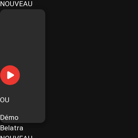
NOUVEAU
OU
Démo
Belatra