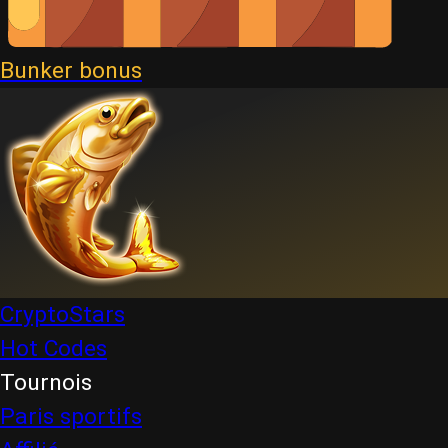
Bunker bonus
CryptoStars
Hot Codes
Tournois
Paris sportifs