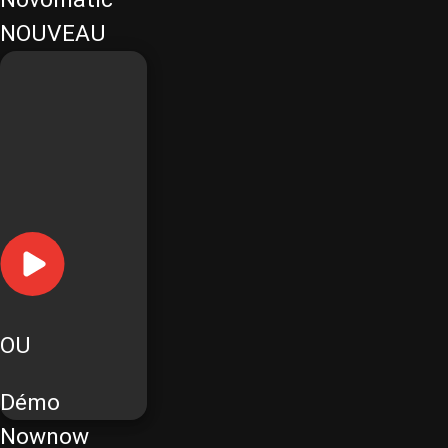
NOUVEAU
OU
Démo
Nownow