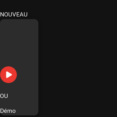
NOUVEAU
OU
Démo