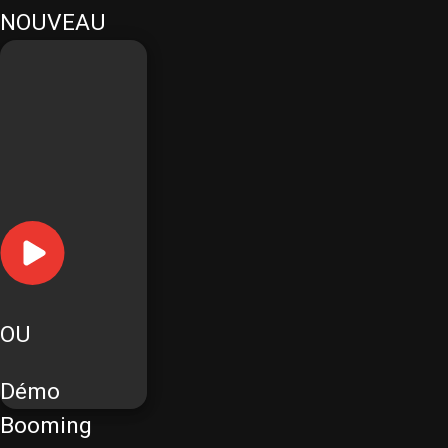
NOUVEAU
OU
Démo
Booming