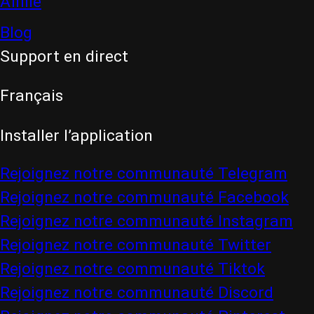
Affilié
Blog
Support en direct
Français
Installer l’application
Rejoignez notre communauté Telegram
Rejoignez notre communauté Facebook
Rejoignez notre communauté Instagram
Rejoignez notre communauté Twitter
Rejoignez notre communauté Tiktok
Rejoignez notre communauté Discord