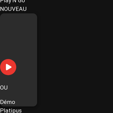
Play'N Go
NOUVEAU
OU
Démo
Platipus