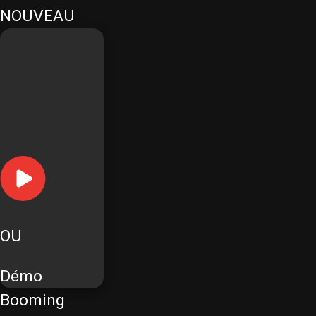
NOUVEAU
OU
Démo
Booming