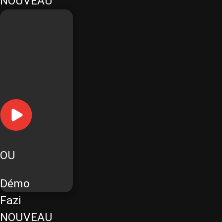
NOUVEAU
OU
Démo
Fazi
NOUVEAU