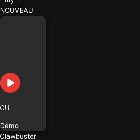
NOUVEAU
OU
Démo
Clawbuster