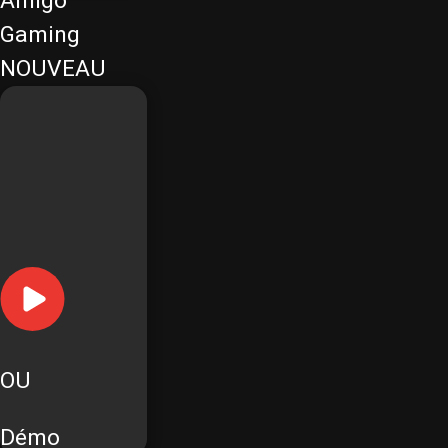
Amigo
Gaming
NOUVEAU
OU
Démo