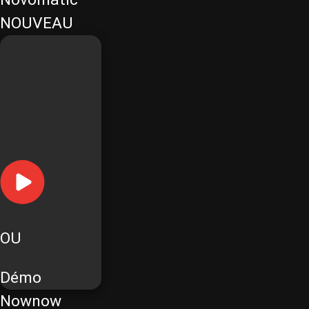
NOUVEAU
OU
Démo
Nownow