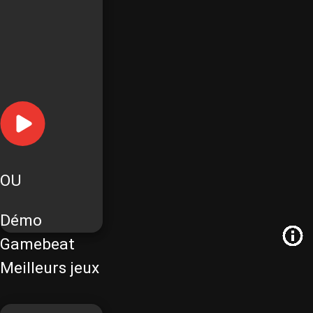
OU
Démo
Gamebeat
Meilleurs jeux