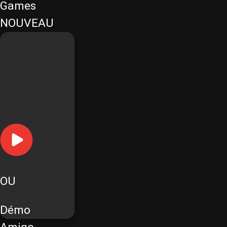
Games
NOUVEAU
OU
Démo