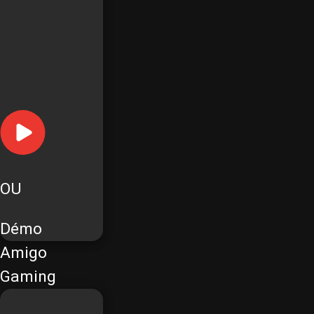
OU
Démo
Amigo
Gaming