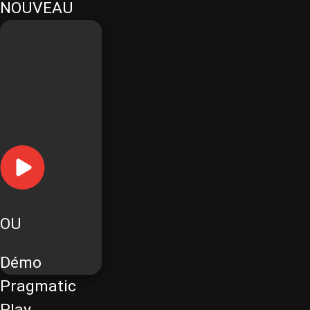
NOUVEAU
OU
Démo
Pragmatic
Play