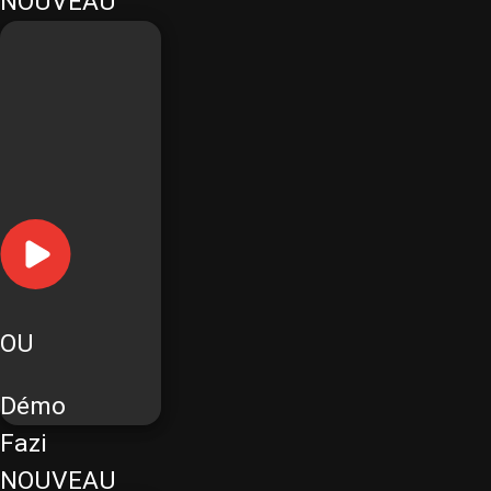
NOUVEAU
OU
Démo
Fazi
NOUVEAU