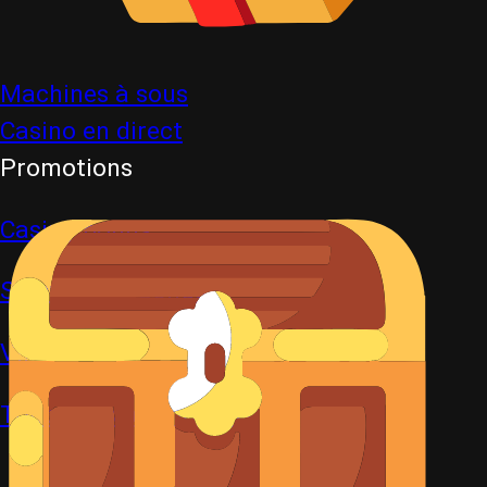
Machines à sous
Casino en direct
Promotions
Casino bonus
Sportsbook bonus
VIP
Toutes les promotions