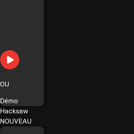
OU
Démo
Hacksaw
NOUVEAU