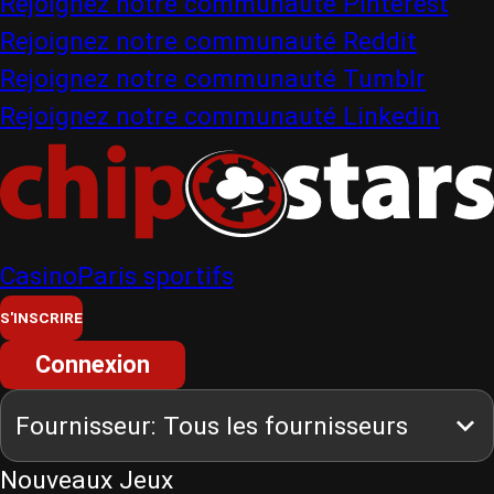
Rejoignez notre communauté Pinterest
Rejoignez notre communauté Reddit
Rejoignez notre communauté Tumblr
Rejoignez notre communauté Linkedin
Casino
Paris sportifs
S'INSCRIRE
Connexion
Nouveaux Jeux