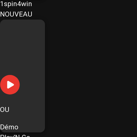
1spin4win
NOUVEAU
OU
Démo