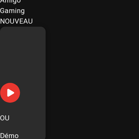
Amigo
Gaming
NOUVEAU
OU
Démo