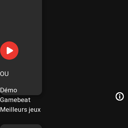
OU
Démo
Gamebeat
Meilleurs jeux