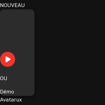
NOUVEAU
OU
Démo
Avatarux