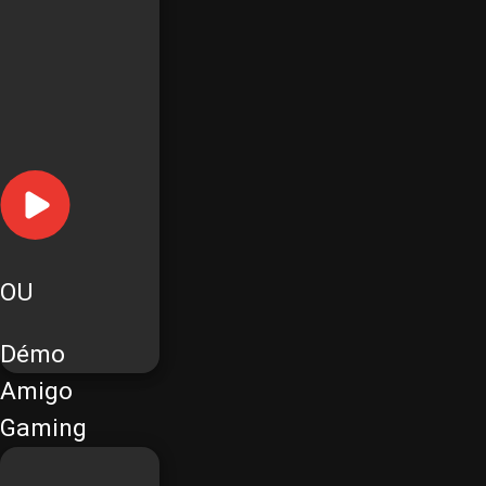
OU
Démo
Amigo
Gaming