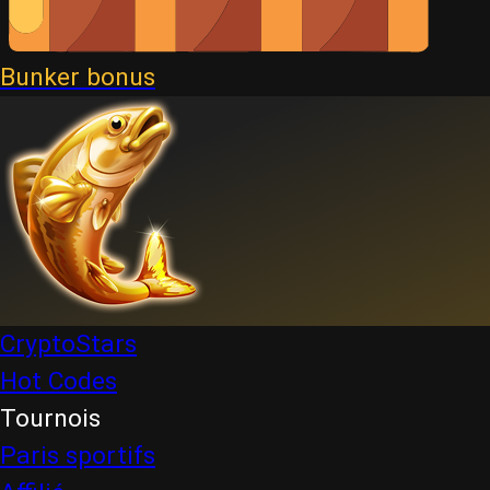
Bunker bonus
CryptoStars
Hot Codes
Tournois
Paris sportifs