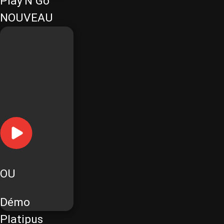
Play'N Go
NOUVEAU
OU
Démo
Platipus