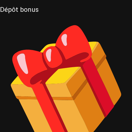
Dépôt
bonus