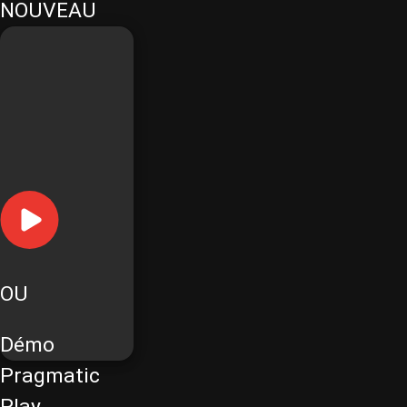
NOUVEAU
OU
Démo
Pragmatic
Play