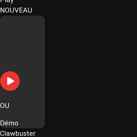
NOUVEAU
OU
Démo
Clawbuster