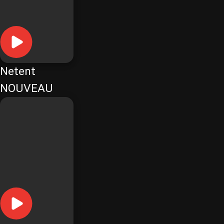
Netent
NOUVEAU