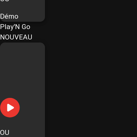
Démo
Play'N Go
NOUVEAU
OU