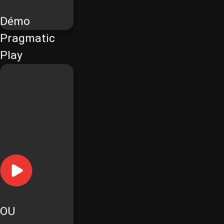
Démo
Pragmatic
Play
OU