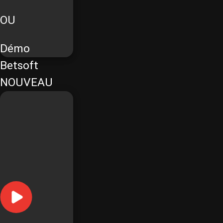
OU
Démo
Betsoft
NOUVEAU