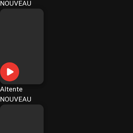
NOUVEAU
Altente
NOUVEAU