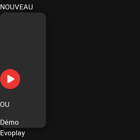
NOUVEAU
OU
Démo
Evoplay