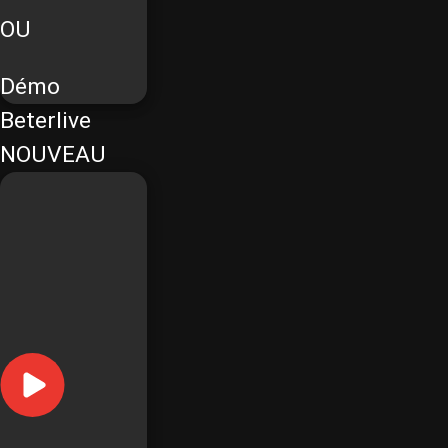
OU
Démo
Beterlive
NOUVEAU