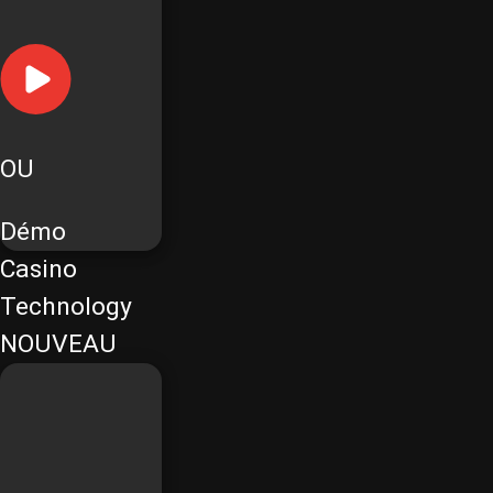
OU
Démo
Casino
Technology
NOUVEAU