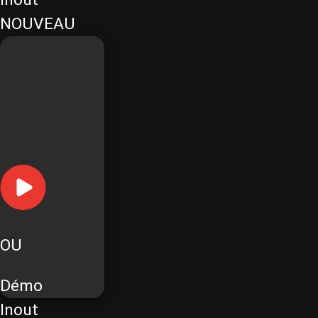
NOUVEAU
OU
Démo
Inout