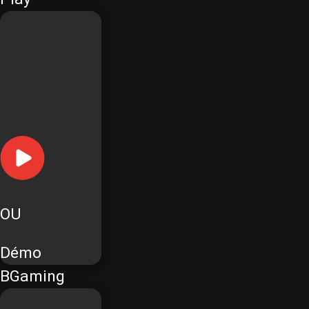
OU
Démo
BGaming