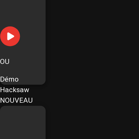
OU
Démo
Hacksaw
NOUVEAU