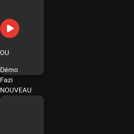
OU
Démo
Fazi
NOUVEAU