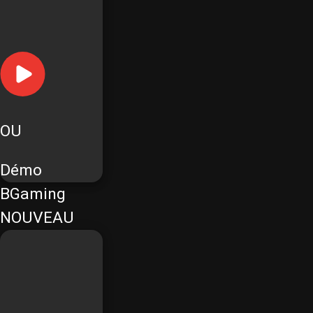
OU
Démo
BGaming
NOUVEAU