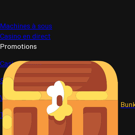
Machines à sous
Casino en direct
Promotions
Casino bonus
Sportsbook bonus
VIP
Bunk
Toutes les promotions