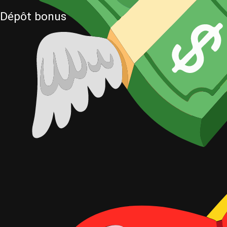
Dépôt
bonus