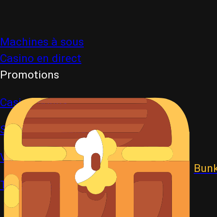
Machines à sous
Casino en direct
Promotions
Casino bonus
Sportsbook bonus
VIP
Bunk
Toutes les promotions