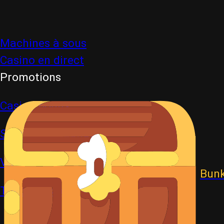
Machines à sous
Casino en direct
Promotions
Casino bonus
Sportsbook bonus
VIP
Bunk
Toutes les promotions