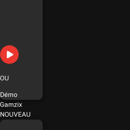
OU
Démo
Gamzix
NOUVEAU