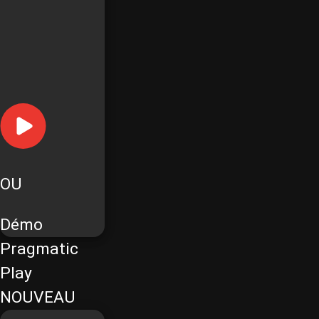
OU
Démo
Pragmatic
Play
NOUVEAU