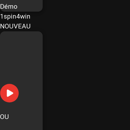
Démo
1spin4win
NOUVEAU
OU