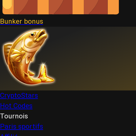
Bunker bonus
CryptoStars
Hot Codes
Tournois
Paris sportifs