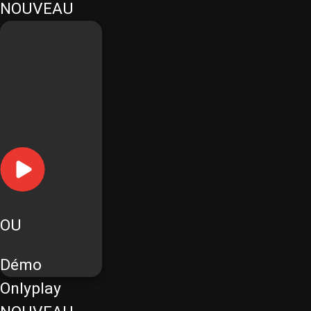
NOUVEAU
OU
Démo
Onlyplay