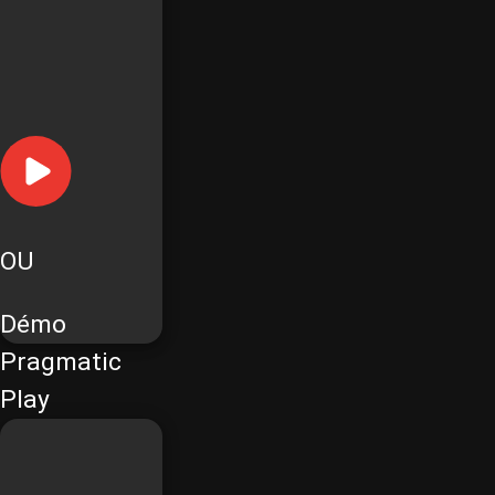
OU
Démo
Pragmatic
Play