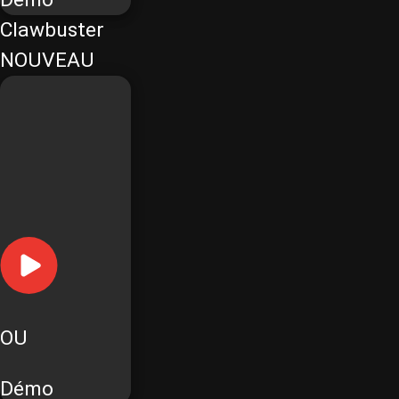
Clawbuster
NOUVEAU
OU
Démo