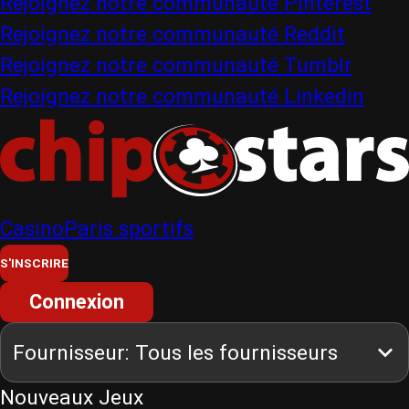
Rejoignez notre communauté Pinterest
Rejoignez notre communauté Reddit
Rejoignez notre communauté Tumblr
Rejoignez notre communauté Linkedin
Casino
Paris sportifs
S'INSCRIRE
Connexion
Nouveaux Jeux