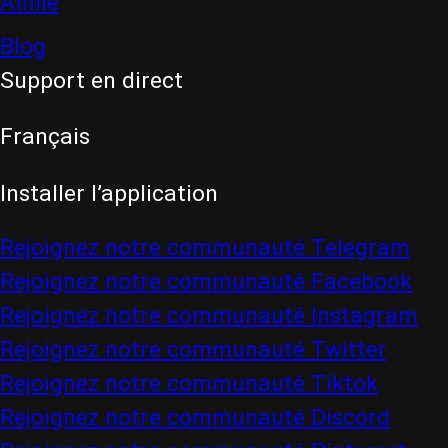
Affilié
Blog
Support en direct
Français
Installer l’application
Rejoignez notre communauté Telegram
Rejoignez notre communauté Facebook
Rejoignez notre communauté Instagram
Rejoignez notre communauté Twitter
Rejoignez notre communauté Tiktok
Rejoignez notre communauté Discord