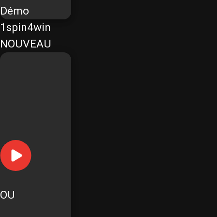
Démo
1spin4win
NOUVEAU
OU