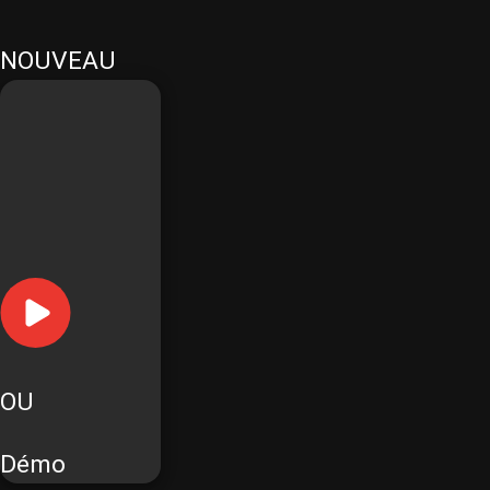
NOUVEAU
OU
Démo