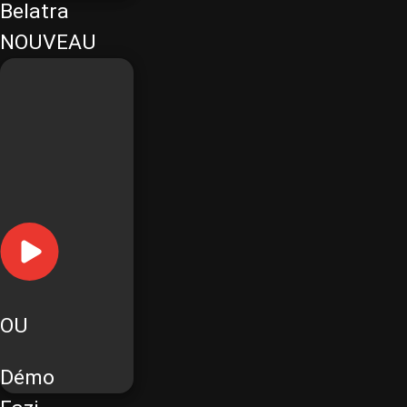
Belatra
NOUVEAU
OU
Démo