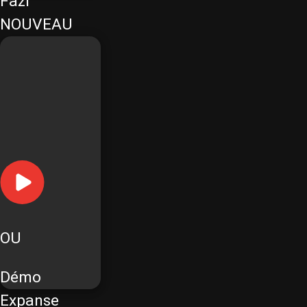
Fazi
NOUVEAU
OU
Démo
Expanse