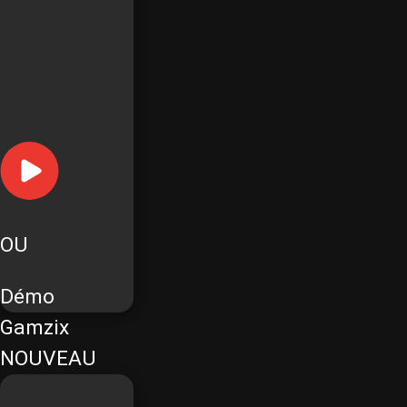
OU
Démo
Gamzix
NOUVEAU