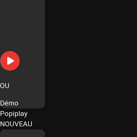
OU
Démo
Popiplay
NOUVEAU