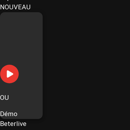
NOUVEAU
OU
Démo
Beterlive