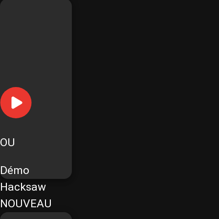
OU
Démo
Hacksaw
NOUVEAU