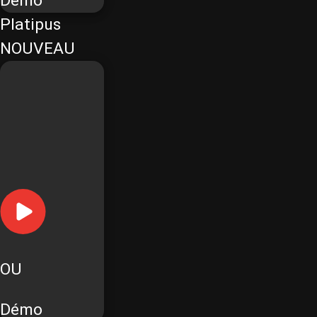
Démo
Platipus
NOUVEAU
OU
Démo