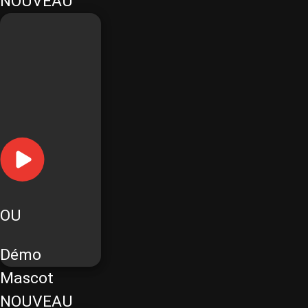
NOUVEAU
OU
Démo
Mascot
NOUVEAU