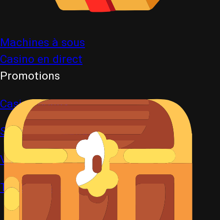
Machines à sous
Casino en direct
Promotions
Casino bonus
Sportsbook bonus
VIP
Toutes les promotions