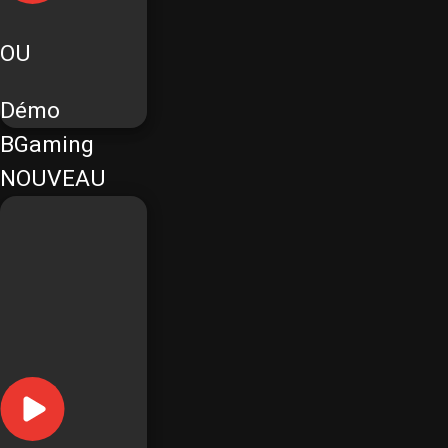
OU
Démo
BGaming
NOUVEAU