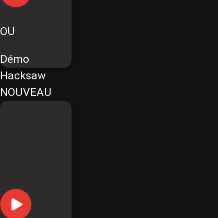
OU
Démo
Hacksaw
NOUVEAU