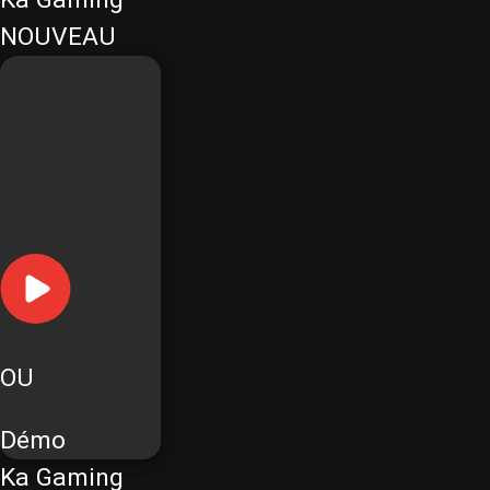
NOUVEAU
OU
Démo
Ka Gaming