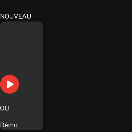
NOUVEAU
OU
Démo