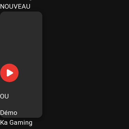
NOUVEAU
OU
Démo
Ka Gaming