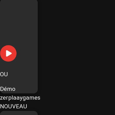
OU
Démo
zerplaaygames
NOUVEAU