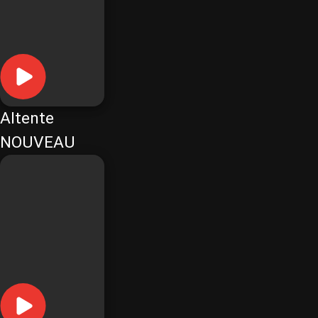
Altente
NOUVEAU