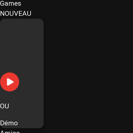
Games
NOUVEAU
OU
Démo