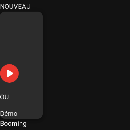
NOUVEAU
OU
Démo
Booming