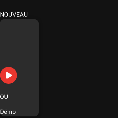
NOUVEAU
OU
Démo