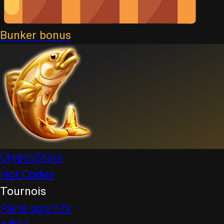
Bunker bonus
CryptoStars
Hot Codes
Tournois
Paris sportifs