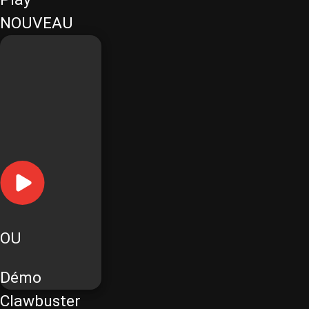
NOUVEAU
OU
Démo
Clawbuster