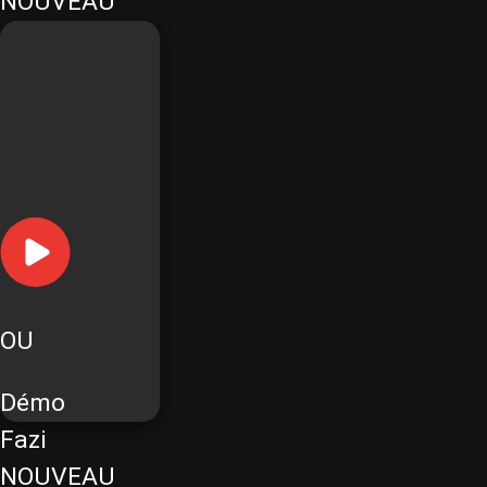
NOUVEAU
OU
Démo
Fazi
NOUVEAU