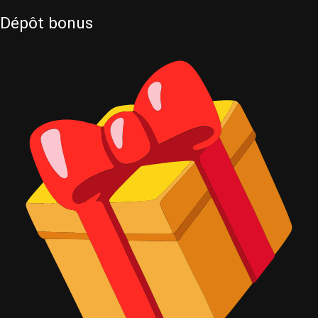
Dépôt
bonus