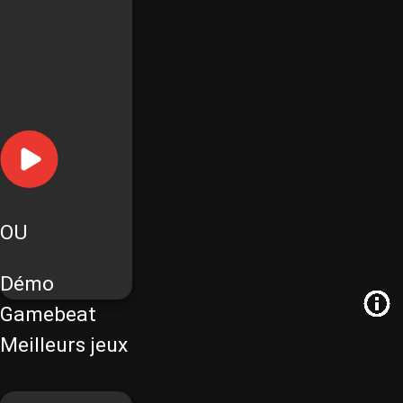
OU
Démo
Gamebeat
Meilleurs jeux