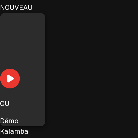
NOUVEAU
OU
Démo
Kalamba