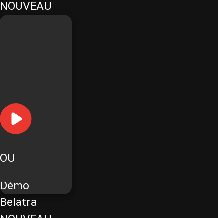
NOUVEAU
OU
Démo
Belatra