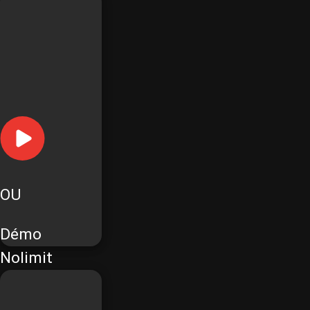
OU
Démo
Nolimit