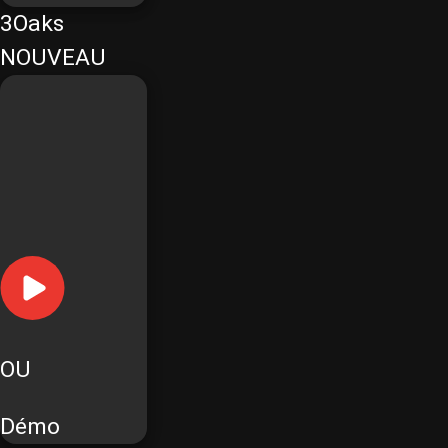
3Oaks
NOUVEAU
OU
Démo