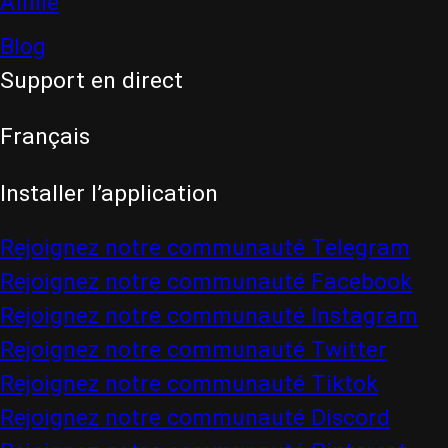
Affilié
Blog
Support en direct
Français
Installer l’application
Rejoignez notre communauté Telegram
Rejoignez notre communauté Facebook
Rejoignez notre communauté Instagram
Rejoignez notre communauté Twitter
Rejoignez notre communauté Tiktok
Rejoignez notre communauté Discord