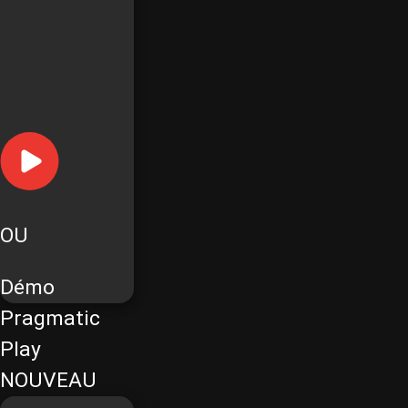
OU
Démo
Pragmatic
Play
NOUVEAU