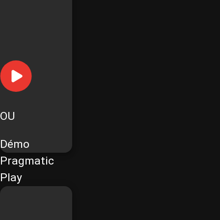
OU
Démo
Pragmatic
Play