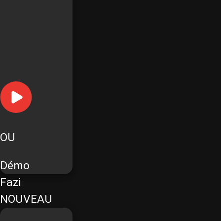
OU
Démo
Fazi
NOUVEAU