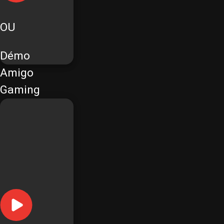
OU
Démo
Amigo
Gaming