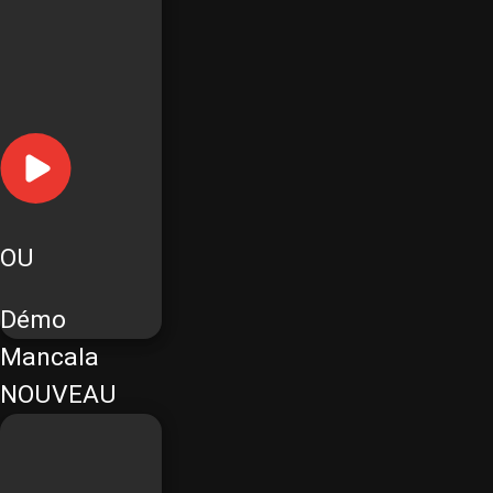
OU
Démo
Mancala
NOUVEAU