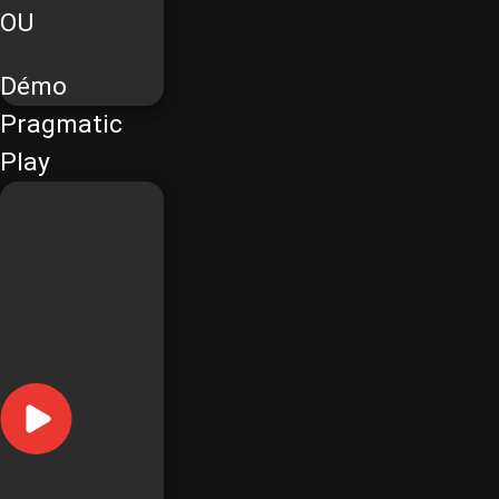
OU
Démo
Pragmatic
Play