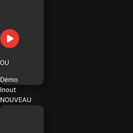
OU
Démo
Inout
NOUVEAU