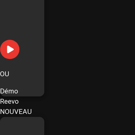
OU
Démo
Reevo
NOUVEAU