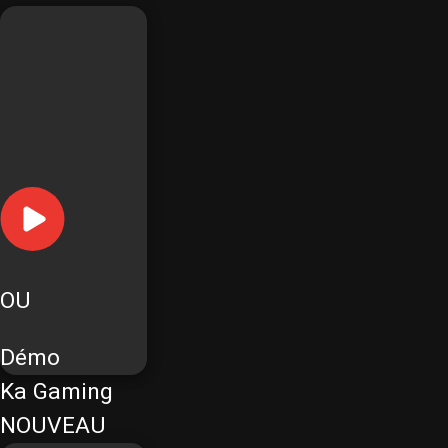
OU
Démo
Ka Gaming
NOUVEAU