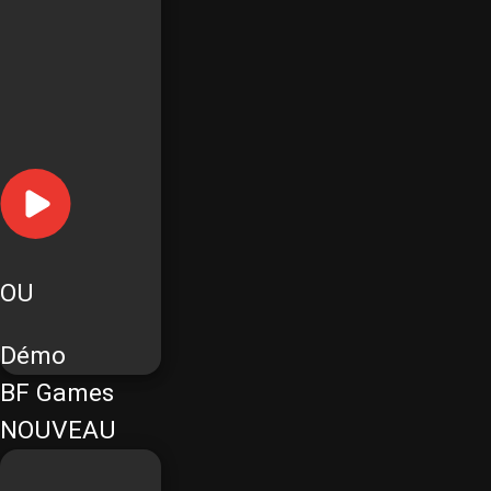
OU
Démo
BF Games
NOUVEAU