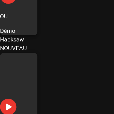
OU
Démo
Hacksaw
NOUVEAU