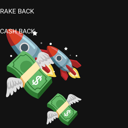
RAKE BACK
CASH BACK