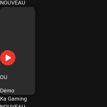
NOUVEAU
OU
Démo
Ka Gaming
NOUVEAU