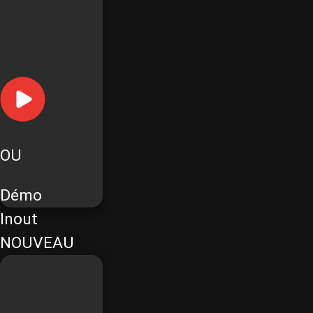
OU
Démo
Inout
NOUVEAU