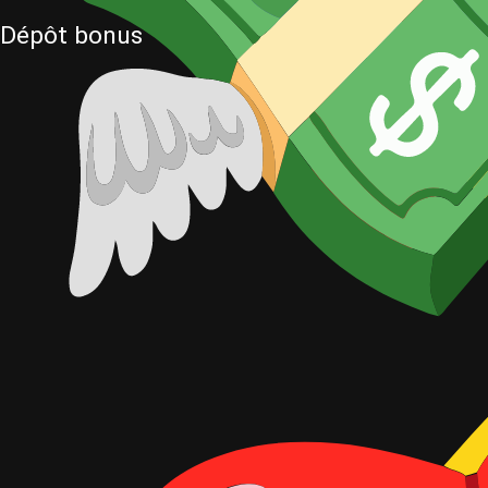
Dépôt
bonus