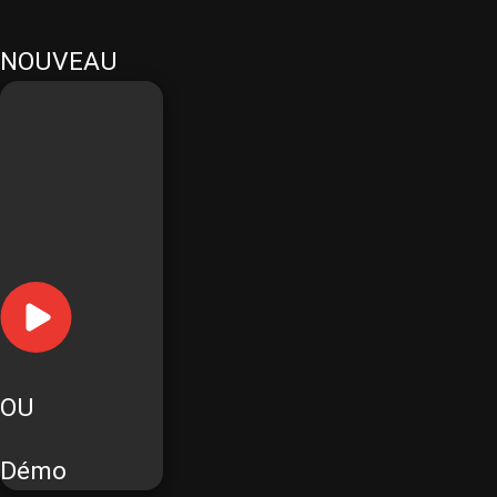
NOUVEAU
OU
Démo