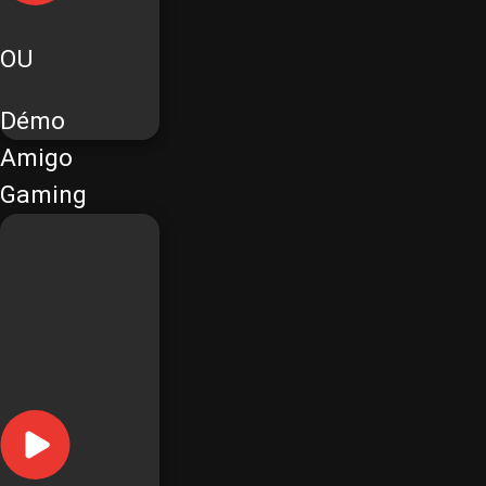
OU
Démo
Amigo
Gaming