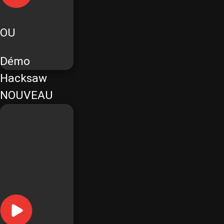
OU
Démo
Hacksaw
NOUVEAU