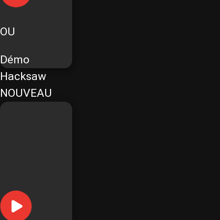
OU
Démo
Hacksaw
NOUVEAU