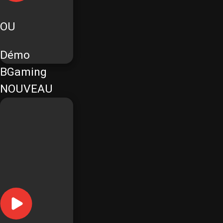
OU
Démo
BGaming
NOUVEAU