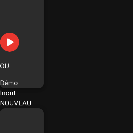
OU
Démo
Inout
NOUVEAU