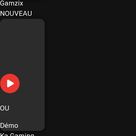
Gamzix
NOUVEAU
OU
Démo
Ka Gaming