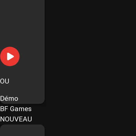
OU
Démo
BF Games
NOUVEAU