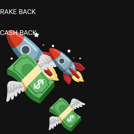
RAKE BACK
CASH BACK