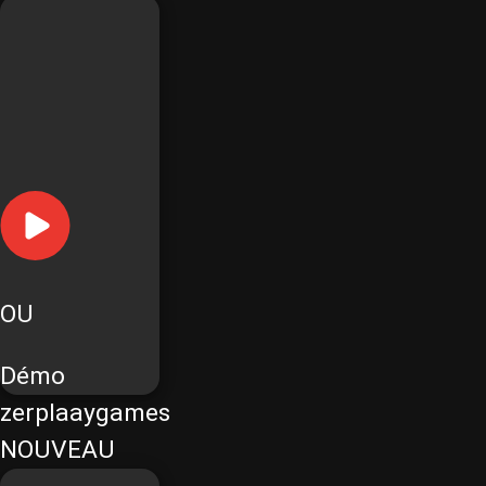
OU
Démo
zerplaaygames
NOUVEAU