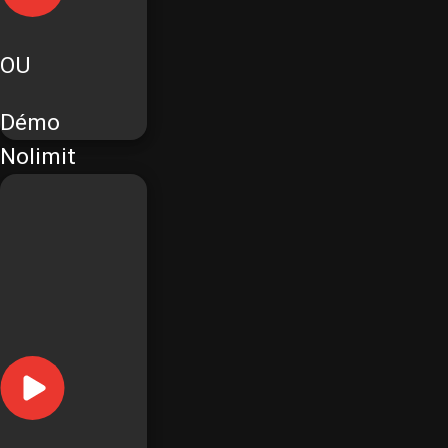
OU
Démo
Nolimit