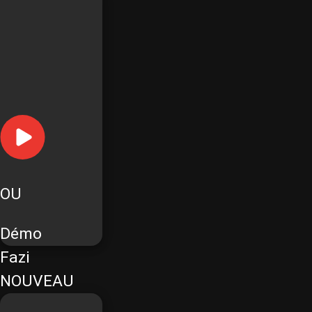
OU
Démo
Fazi
NOUVEAU