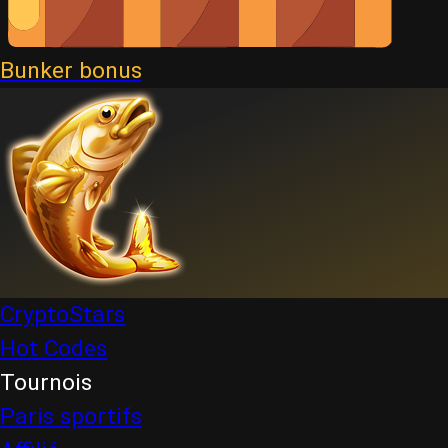
Bunker bonus
CryptoStars
Hot Codes
Tournois
Paris sportifs