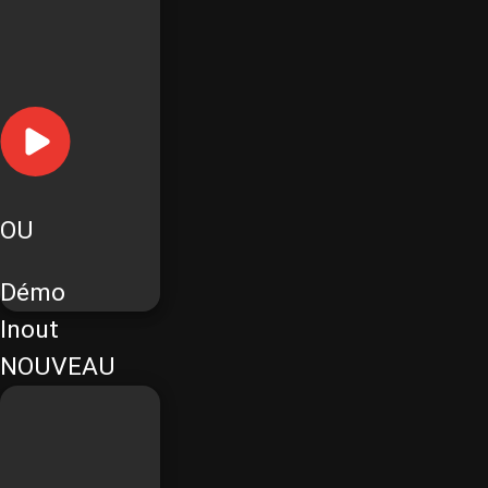
OU
Démo
Inout
NOUVEAU