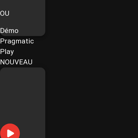
OU
Démo
Pragmatic
Play
NOUVEAU