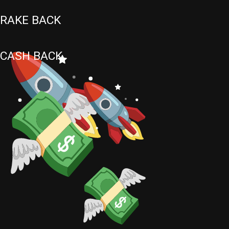
RAKE BACK
CASH BACK