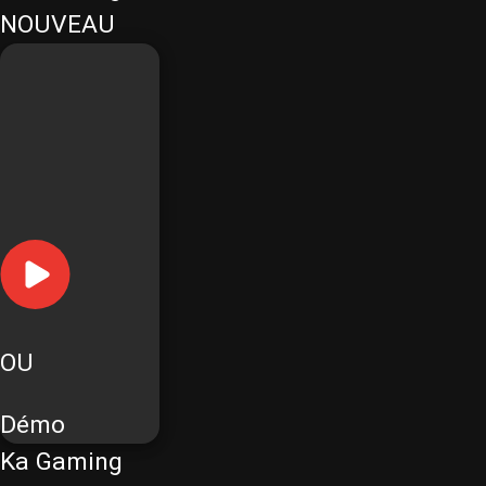
NOUVEAU
OU
Démo
Ka Gaming