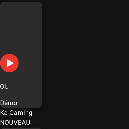
OU
Démo
Ka Gaming
NOUVEAU