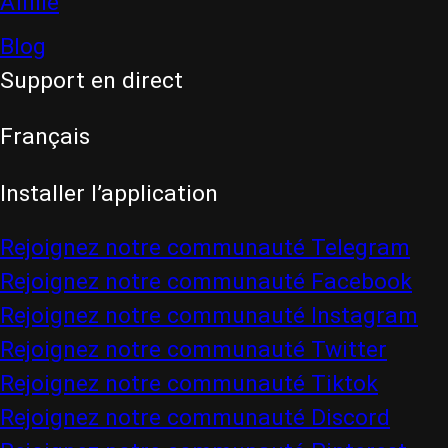
Affilié
Blog
Support en direct
Français
Installer l’application
Rejoignez notre communauté Telegram
Rejoignez notre communauté Facebook
Rejoignez notre communauté Instagram
Rejoignez notre communauté Twitter
Rejoignez notre communauté Tiktok
Rejoignez notre communauté Discord