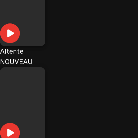
Altente
NOUVEAU