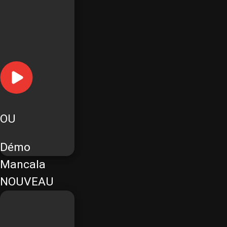
OU
Démo
Mancala
NOUVEAU