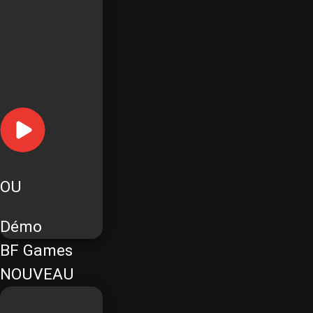
OU
Démo
BF Games
NOUVEAU