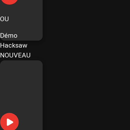
OU
Démo
Hacksaw
NOUVEAU