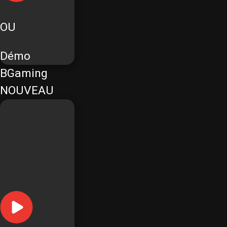
OU
Démo
BGaming
NOUVEAU