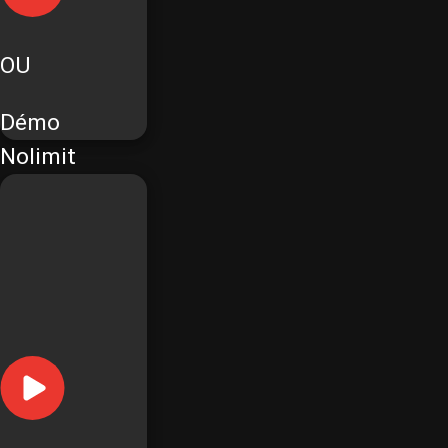
OU
Démo
Nolimit