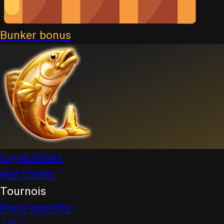
Bunker bonus
CryptoStars
Hot Codes
Tournois
Paris sportifs