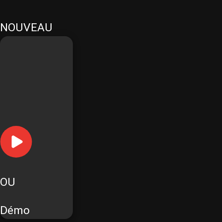
NOUVEAU
OU
Démo