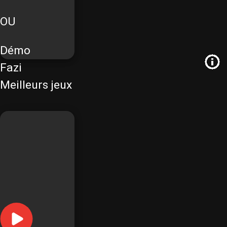
OU
Démo
Fazi
Meilleurs jeux