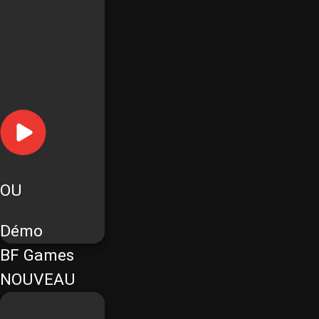
OU
Démo
BF Games
NOUVEAU