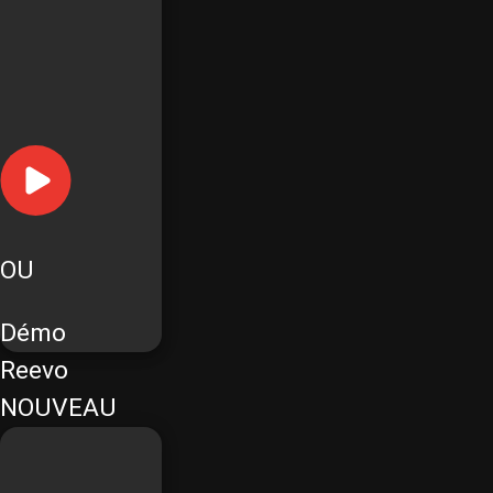
OU
Démo
Reevo
NOUVEAU