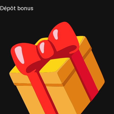
Dépôt
bonus