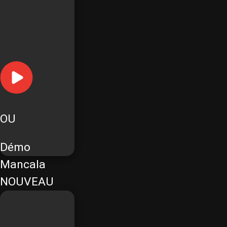
OU
Démo
Mancala
NOUVEAU