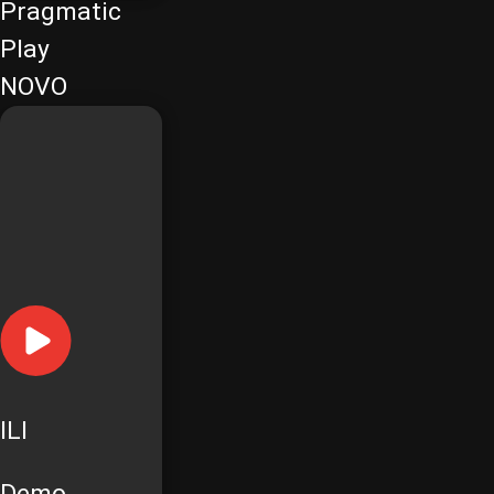
Pragmatic
Play
NOVO
ILI
Demo