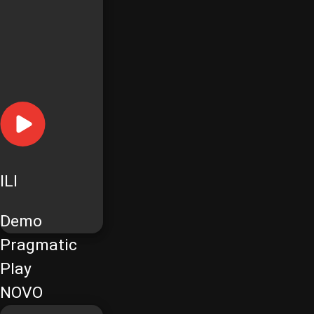
ILI
Demo
Pragmatic
Play
NOVO