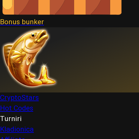
Bonus bunker
CryptoStars
Hot Codes
Turniri
Kladionica