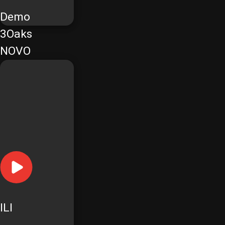
Demo
3Oaks
NOVO
ILI