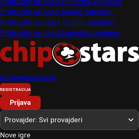
Pridružite se našoj Pinterest zajednici
Pridružite se našoj Reddit zajednici
Pridružite se našoj Tumblr zajednici
Pridružite se našoj Linkedin zajednici
Kasino
Kladionica
REGISTRACIJA
Prijava
Nove igre