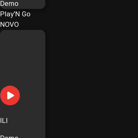
Demo
Play'N Go
NOVO
ILI