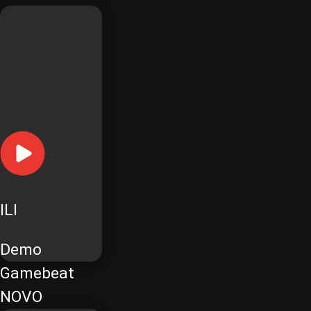
ILI
Demo
Gamebeat
NOVO