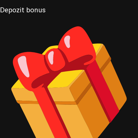
Depozit
bonus