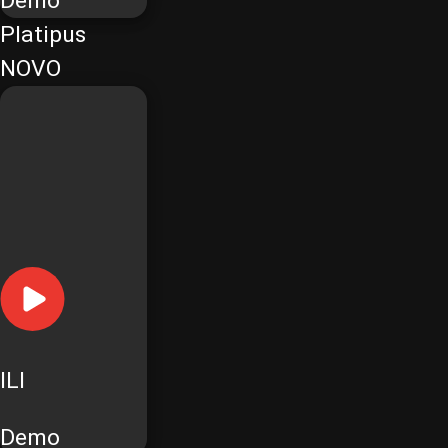
Demo
Platipus
NOVO
ILI
Demo