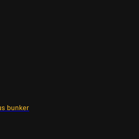
s bunker