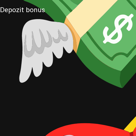
Depozit
bonus