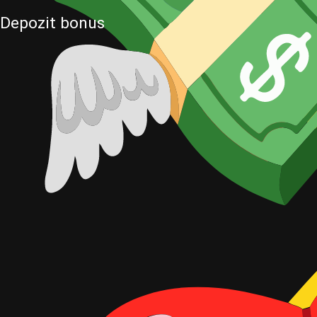
Depozit
bonus