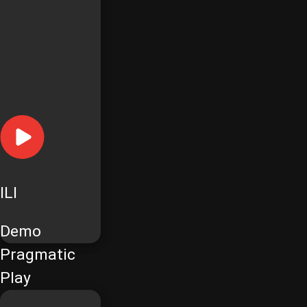
ILI
Demo
Pragmatic
Play