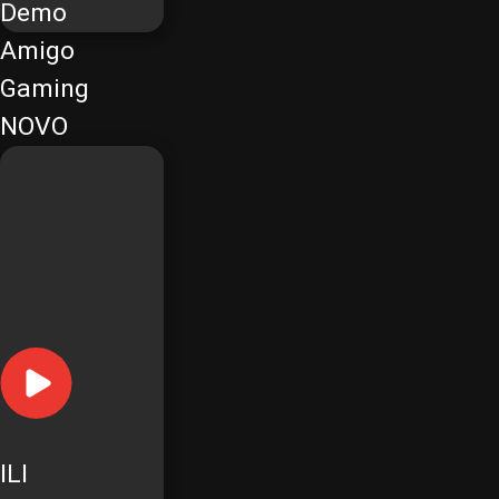
Demo
Amigo
Gaming
NOVO
ILI