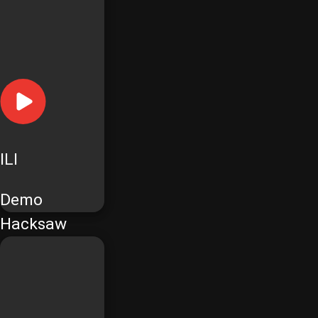
ILI
Demo
Hacksaw