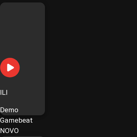
ILI
Demo
Gamebeat
NOVO