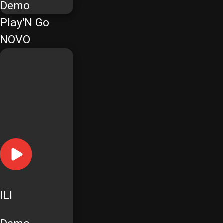
Demo
Play'N Go
NOVO
ILI