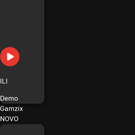
ILI
Demo
Gamzix
NOVO