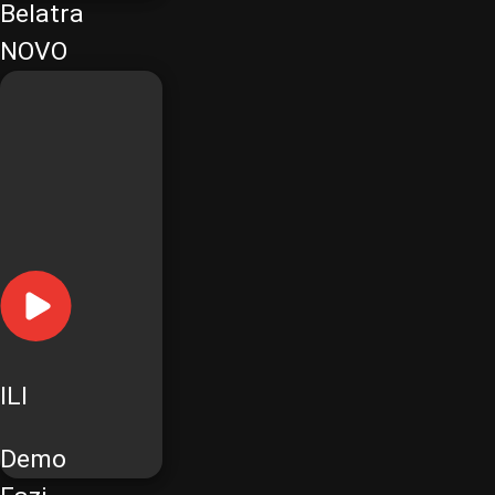
Belatra
NOVO
ILI
Demo