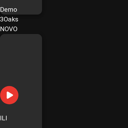
Demo
3Oaks
NOVO
ILI