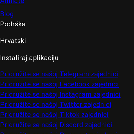
Affiliate
Blog
Podrška
Hrvatski
Instaliraj aplikaciju
Pridružite se našoj Telegram zajednici
Pridružite se našoj Facebook zajednici
Pridružite se našoj Instagram zajednici
Pridružite se našoj Twitter zajednici
Pridružite se našoj Tiktok zajednici
Pridružite se našoj Discord zajednici