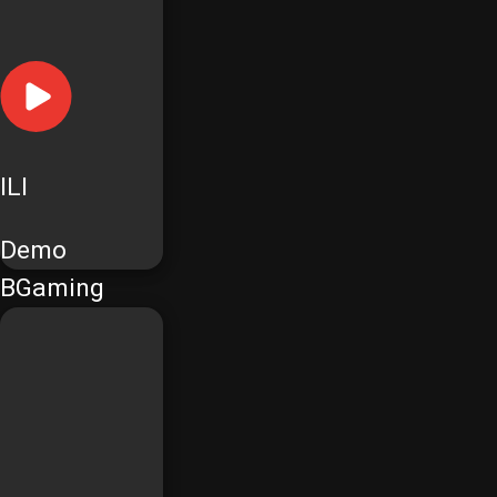
ILI
Demo
BGaming