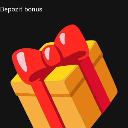
Depozit
bonus