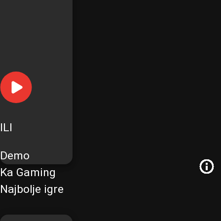
ILI
Demo
Ka Gaming
Najbolje igre