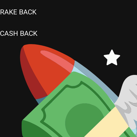
RAKE BACK
CASH BACK