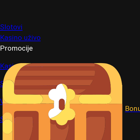
Slotovi
Kasino uživo
Promocije
Kasino bonus
Sportsbook bonus
VIP
Bonu
Sve promocije