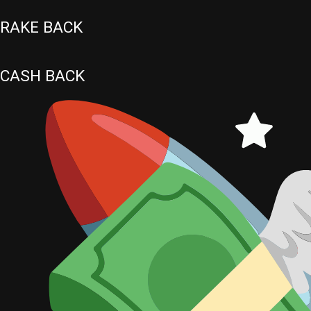
RAKE BACK
CASH BACK