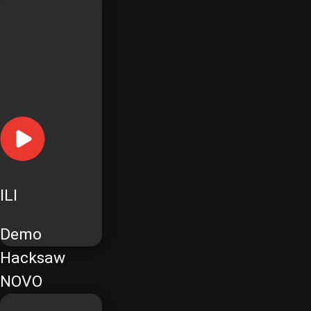
ILI
Demo
Hacksaw
NOVO