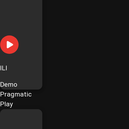
ILI
Demo
Pragmatic
Play