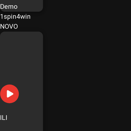
Demo
1spin4win
NOVO
ILI