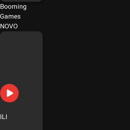
Booming
Games
NOVO
ILI