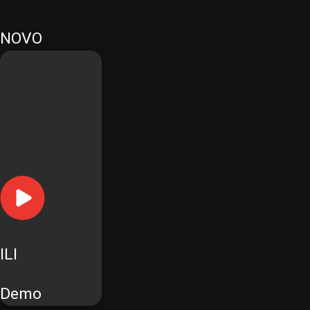
NOVO
ILI
Demo