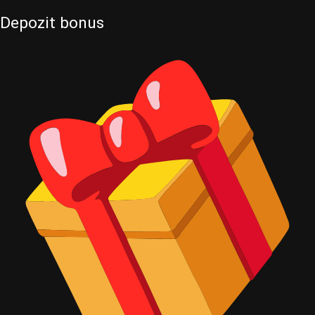
Depozit
bonus