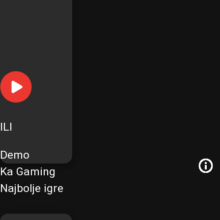
ILI
Demo
Ka Gaming
Najbolje igre