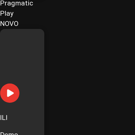
Pragmatic
Play
NOVO
ILI
Demo