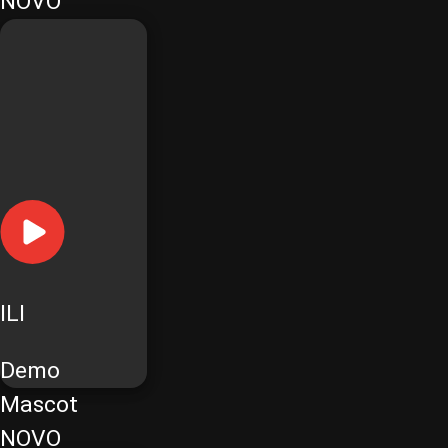
NOVO
ILI
Demo
Mascot
NOVO