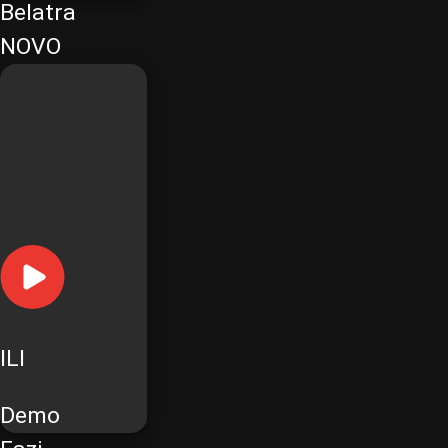
Belatra
NOVO
ILI
Demo