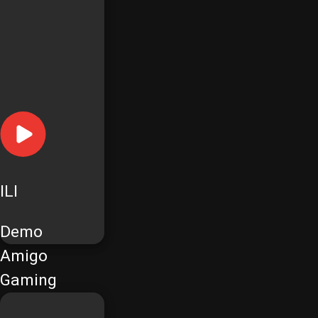
ILI
Demo
Amigo
Gaming